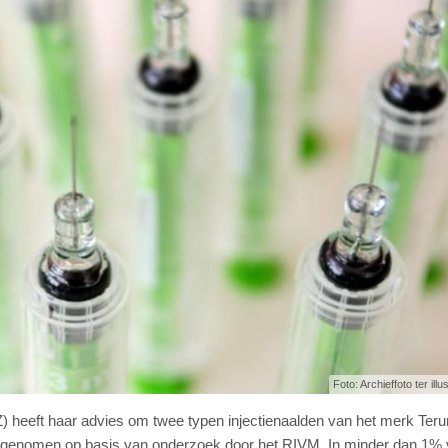
Foto: Archieffoto ter illu
) heeft haar advies om twee typen injectienaalden van het merk Ter
t is genomen op basis van onderzoek door het RIVM. In minder dan 1%