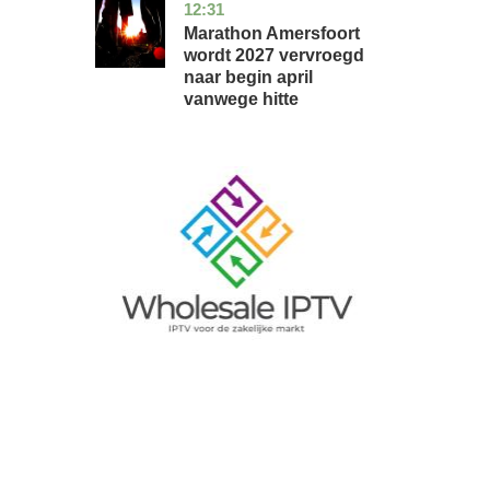
12:31
utrecht
nieuws
Marathon Amersfoort
wordt 2027 vervroegd
naar begin april
vanwege hitte
Image