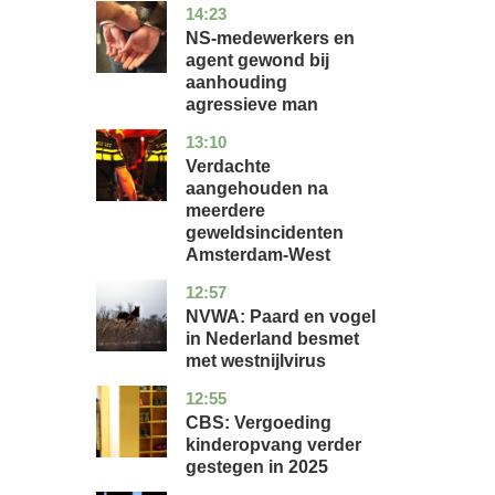
14:23
flevoland
nieuws
NS-medewerkers en
agent gewond bij
aanhouding
agressieve man
13:10
noord-
nieuws
holland
Verdachte
aangehouden na
meerdere
geweldsincidenten
Amsterdam-West
12:57
utrecht
nieuws
NVWA: Paard en vogel
in Nederland besmet
met westnijlvirus
12:55
zuid-
economie
holland
CBS: Vergoeding
kinderopvang verder
gestegen in 2025