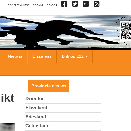
contact & info
cookie
tip ons
Nieuws
Bizzpress
Blik op 112
Provincie nieuws
Drenthe
Flevoland
Friesland
Gelderland