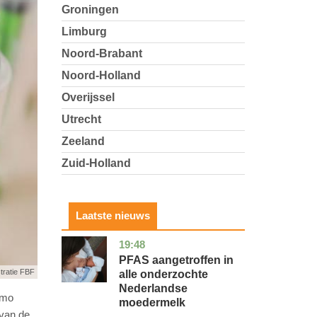
Groningen
Limburg
Noord-Brabant
Noord-Holland
Overijssel
Utrecht
Zeeland
Zuid-Holland
Laatste nieuws
19:48
utrecht
gezondheid
PFAS aangetroffen in
stratie FBF
alle onderzochte
Nederlandse
umo
moedermelk
 van de