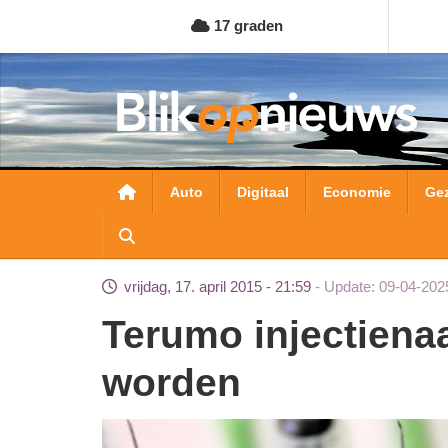
Overslaan
17 graden
en
naar
de
inhoud
gaan
Hoofdnavigatie
Auto
Digitaal
Economie
Ge
vrijdag, 17. april 2015 - 21:59
Update: 09-04-202
Terumo injectienaalden mogen weer gebruikt
worden