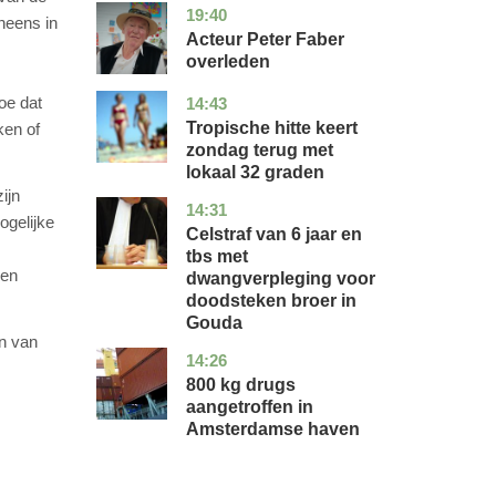
19:40
noord-
glossy
neens in
holland
Acteur Peter Faber
overleden
oe dat
14:43
utrecht
nieuws
Tropische hitte keert
ken of
zondag terug met
lokaal 32 graden
ijn
14:31
zuid-
nieuws
ogelijke
holland
Celstraf van 6 jaar en
tbs met
een
dwangverpleging voor
doodsteken broer in
Gouda
en van
14:26
noord-
nieuws
holland
800 kg drugs
aangetroffen in
Amsterdamse haven