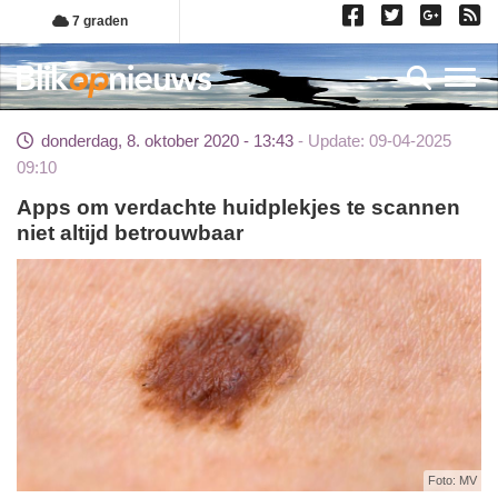
Overslaan
7 graden
en
naar
Toggl
de
inhoud
donderdag, 8. oktober 2020 - 13:43
Update: 09-04-2025
gaan
09:10
Apps om verdachte huidplekjes te scannen
niet altijd betrouwbaar
Foto: MV