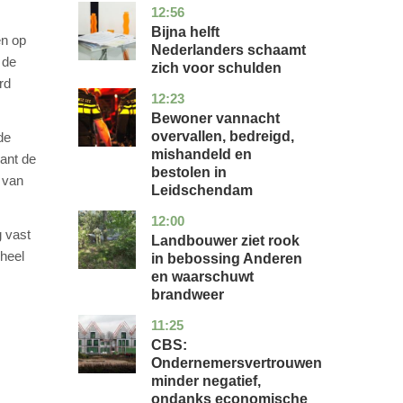
12:56
noord-
economie
holland
Bijna helft
en op
Nederlanders schaamt
 de
zich voor schulden
rd
12:23
zuid-
nieuws
holland
Bewoner vannacht
overvallen, bedreigd,
de
mishandeld en
lant de
bestolen in
 van
Leidschendam
12:00
drenthe
nieuws
g vast
Landbouwer ziet rook
 heel
in bebossing Anderen
en waarschuwt
brandweer
11:25
zuid-
economie
holland
CBS:
Ondernemersvertrouwen
minder negatief,
ondanks economische