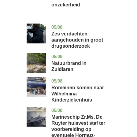
onzekerheid
05/08
zuid-
nieuws
holland
Zes verdachten
aangehouden in groot
drugsonderzoek
05/08
drenthe
nieuws
Natuurbrand in
Zuidlaren
05/08
utrecht
nieuws
Romeinen komen naar
Wilhelmina
Kinderziekenhuis
05/08
zuid-
nieuws
holland
Marineschip Zr.Ms. De
Ruyter huisvest staf ter
voorbereiding op
eventuele Hormuz-