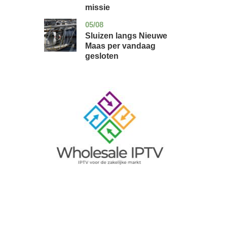
missie
05/08
zuid-
nieuws
holland
Sluizen langs Nieuwe
Maas per vandaag
gesloten
Image