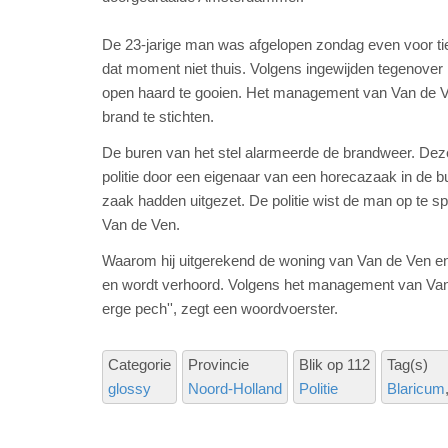
De 23-jarige man was afgelopen zondag even voor ti
dat moment niet thuis. Volgens ingewijden tegenover
open haard te gooien. Het management van Van de Ve
brand te stichten.
De buren van het stel alarmeerde de brandweer. Deze 
politie door een eigenaar van een horecazaak in de b
zaak hadden uitgezet. De politie wist de man op te sp
Van de Ven.
Waarom hij uitgerekend de woning van Van de Ven en D
en wordt verhoord. Volgens het management van Van d
erge pech'', zegt een woordvoerster.
Categorie
Provincie
Blik op 112
Tag(s)
glossy
Noord-Holland
Politie
Blaricum