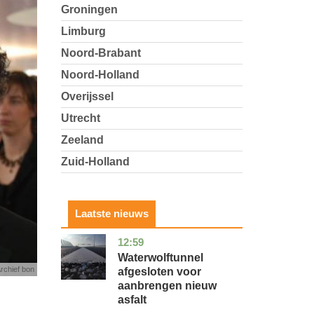
Groningen
Limburg
Noord-Brabant
Noord-Holland
Overijssel
Utrecht
Zeeland
Zuid-Holland
Laatste nieuws
12:59
noord-
nieuws
holland
Waterwolftunnel
Archief bon
afgesloten voor
aanbrengen nieuw
asfalt