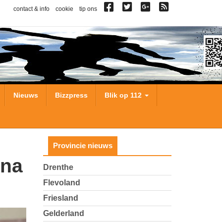
contact & info
cookie
tip ons
Nieuws
Bizzpress
Blik op 112
Provincie nieuws
Drenthe
Flevoland
Friesland
Gelderland