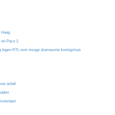
n Haag
 en Paco 2
ng tegen RTL over inzage dramaserie koningshuis
euw asfalt
hulden
 Amsterdam