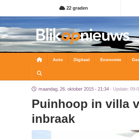
Overslaan
22 graden
en
naar
de
inhoud
gaan
Hoofdnavigatie
Auto
Digitaal
Economie
Ge
maandag, 26. oktober 2015 - 21:34
Update: 09-
Puinhoop in villa van Monique van de Ven na
inbraak