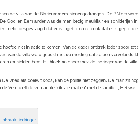
enen de villa van de Blaricummers binnengedrongen. De BN'ers war
 De Gooi en Eemlander was de man bezig meubilair en schilderijen in
n meldt desgevraagd dat er is ingebroken en ook dat er is geprobee
hoefde niet in actie te komen. Van de dader ontbrak ieder spoor tot 
uurt van de villa werd gebeld met de melding dat ze een vervelende k
oren en hielden hem. Hij bleek na onderzoek de indringer van de villa
e Vries als doelwit koos, kan de politie niet zeggen. De man zit no
e Ven heeft de verdachte 'niks te maken' met de familie. ,,Het was
inbraak
indringer