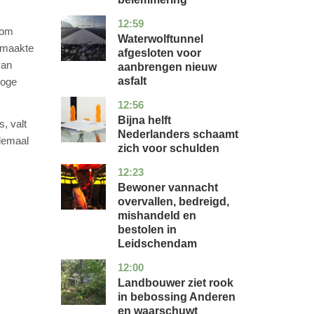
12:59
noord-
nieuws
rom
holland
Waterwolftunnel
, maakte
afgesloten voor
van
aanbrengen nieuw
asfalt
moge
12:56
noord-
economie
holland
Bijna helft
, valt
Nederlanders schaamt
llemaal
zich voor schulden
12:23
zuid-
nieuws
holland
Bewoner vannacht
overvallen, bedreigd,
mishandeld en
bestolen in
Leidschendam
12:00
drenthe
nieuws
Landbouwer ziet rook
in bebossing Anderen
en waarschuwt