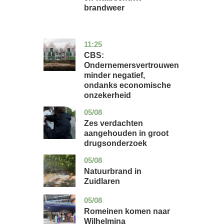
brandweer
11:25
zuid-
economie
holland
CBS:
Ondernemersvertrouwen
minder negatief,
ondanks economische
onzekerheid
05/08
zuid-
nieuws
holland
Zes verdachten
aangehouden in groot
drugsonderzoek
05/08
drenthe
nieuws
Natuurbrand in
Zuidlaren
05/08
utrecht
nieuws
Romeinen komen naar
Wilhelmina