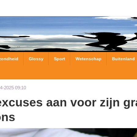
zondheid
Glossy
Sport
Wetenschap
Buitenland
04-2025 09:10
ons