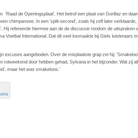
em 'Raad de Openingsplaat'. Het betrof een plaat van Gorillaz en daa
 een chimpansee. In een 'split-second', zoals hij zelf later verklaarde
na'. Hij refereerde hiermee aan de de discussie rondom de uitspraken 
 Voetbal International. Dat dit veel losmaakte bij Giels luisteraars 
ijn excuses aangeboden. Over de misplaatste grap zei hij: 'Smakeloos
n rotweekend door hebben gehad, Sylvana in het bijzonder. Wat zij a
cond', maar het was smakeloos.'
mons