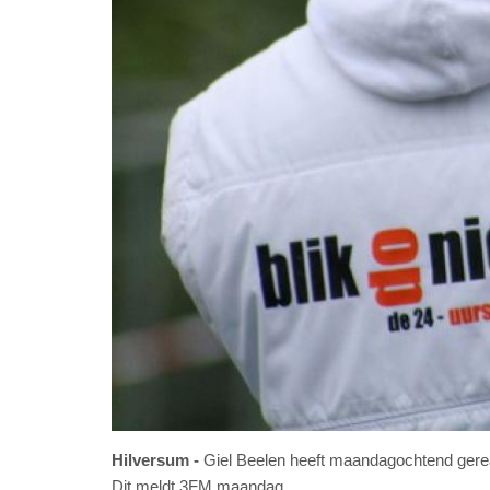
Hilversum
Giel Beelen heeft maandagochtend gereage
Dit meldt 3FM maandag.