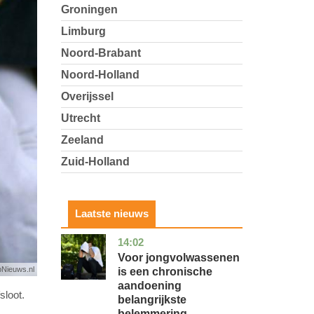
Groningen
Limburg
Noord-Brabant
Noord-Holland
Overijssel
Utrecht
Zeeland
Zuid-Holland
Laatste nieuws
14:02
utrecht
gezondheid
Voor jongvolwassenen
pNieuws.nl
is een chronische
aandoening
sloot.
belangrijkste
belemmering