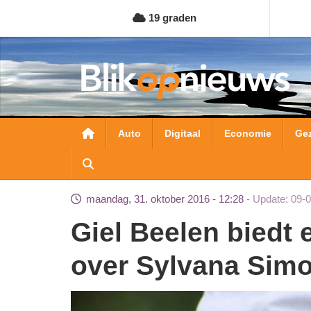
Overslaan
19 graden
en
naar
de
inhoud
gaan
Hoofdnavigatie
Auto
Digitaal
Economie
Ge
maandag, 31. oktober 2016 - 12:28
Update: 09-
Giel Beelen biedt excuses aan voor zijn grap
over Sylvana Sim