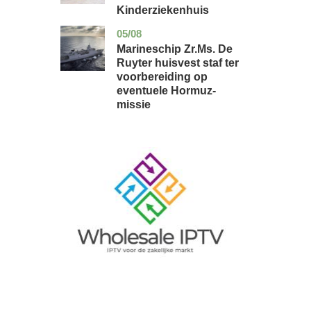
Kinderziekenhuis
05/08
zuid-
nieuws
holland
Marineschip Zr.Ms. De
Ruyter huisvest staf ter
voorbereiding op
eventuele Hormuz-
missie
Image