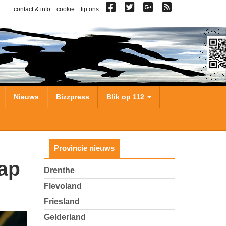
contact & info
cookie
tip ons
Nieuws
Bizzpress
Blik op 112
Provincie nieuws
Drenthe
Flevoland
Friesland
Gelderland