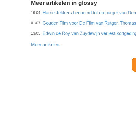
Meer artikelen in glossy
Harrie Jekkers benoemd tot ereburger van De
19:04
Gouden Film voor De Film van Rutger, Thomas
01/07
Edwin de Roy van Zuydewijn verliest kortgedi
13/05
Meer artikelen..