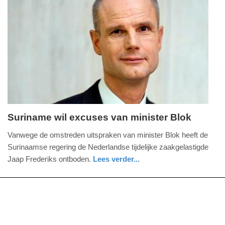
Update:
09-
04-
2025
09:10
Suriname wil excuses van minister Blok
donderdag,
Vanwege de omstreden uitspraken van minister Blok heeft de
19.
Surinaamse regering de Nederlandse tijdelijke zaakgelastigde
juli
Jaap Frederiks ontboden.
Lees verder...
2018
buitenland
-
20:08
Update: