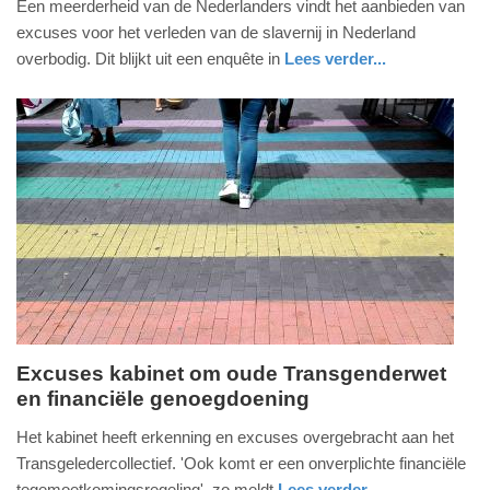
Een meerderheid van de Nederlanders vindt het aanbieden van
februari
excuses voor het verleden van de slavernij in Nederland
2021
overbodig. Dit blijkt uit een enquête in
Lees verder...
-
nieuws
noord-
12:04
holland
Update:
09-
04-
2025
09:10
Excuses kabinet om oude Transgenderwet
en financiële genoegdoening
maandag,
30.
Het kabinet heeft erkenning en excuses overgebracht aan het
november
Transgeledercollectief. 'Ook komt er een onverplichte financiële
2020
tegemoetkomingsregeling', zo meldt
Lees verder...