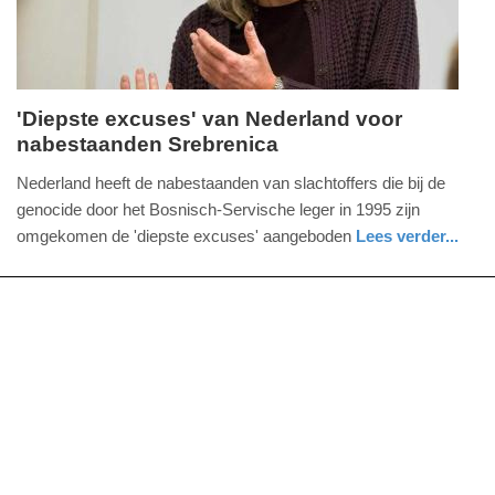
09:10
'Diepste excuses' van Nederland voor
nabestaanden Srebrenica
maandag,
11.
Nederland heeft de nabestaanden van slachtoffers die bij de
juli
genocide door het Bosnisch-Servische leger in 1995 zijn
2022
omgekomen de 'diepste excuses' aangeboden
Lees verder...
-
nieuws
zuid-
14:06
holland
Update:
09-
04-
2025
09:10