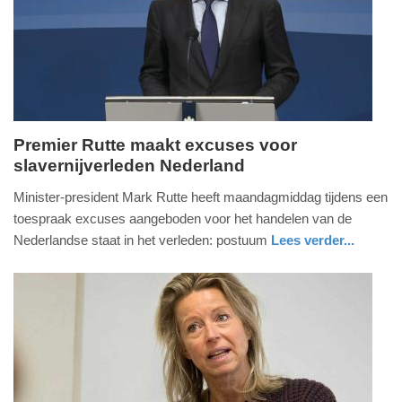
04-
2025
09:10
Premier Rutte maakt excuses voor
slavernijverleden Nederland
maandag,
19.
Minister-president Mark Rutte heeft maandagmiddag tijdens een
december
toespraak excuses aangeboden voor het handelen van de
2022
Nederlandse staat in het verleden: postuum
Lees verder...
-
nieuws
zuid-
16:34
holland
Update:
09-
04-
2025