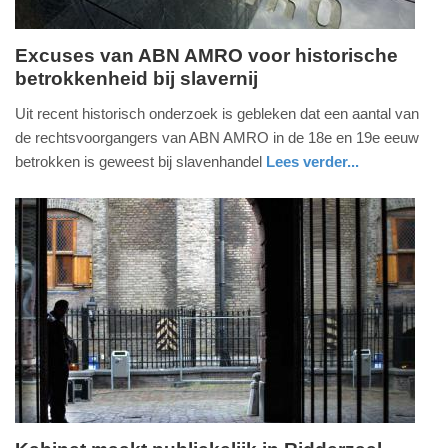
Excuses van ABN AMRO voor historische
betrokkenheid bij slavernij
woensdag,
13.
Uit recent historisch onderzoek is gebleken dat een aantal van
april
de rechtsvoorgangers van ABN AMRO in de 18e en 19e eeuw
2022
betrokken is geweest bij slavenhandel
Lees verder...
-
nieuws
noord-
15:51
holland
Update:
09-
04-
2025
09:10