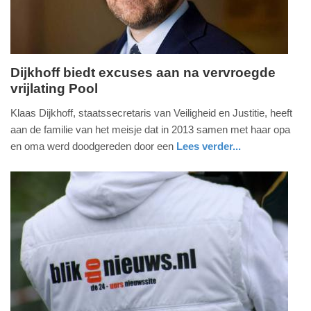
Dijkhoff biedt excuses aan na vervroegde
vrijlating Pool
dinsdag,
16.
Klaas Dijkhoff, staatssecretaris van Veiligheid en Justitie, heeft
mei
aan de familie van het meisje dat in 2013 samen met haar opa
2017
en oma werd doodgereden door een
Lees verder...
-
nieuws
limburg
15:09
Update:
09-
04-
2025
09:10