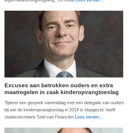
-
nieuws
zuid-
17:24
holland
Update:
09-
04-
2025
09:10
Excuses aan betrokken ouders en extra
maatregelen in zaak kinderopvangtoeslag
dinsdag,
11.
Tijdens een gesprek vanmiddag met een delegatie van ouders
juni
bij wie de kinderopvangtoeslag in 2014 is stopgezet, heeft
2019
staatssecretaris Snel van Financiën
Lees verder...
-
nieuws
zuid-
19:21
holland