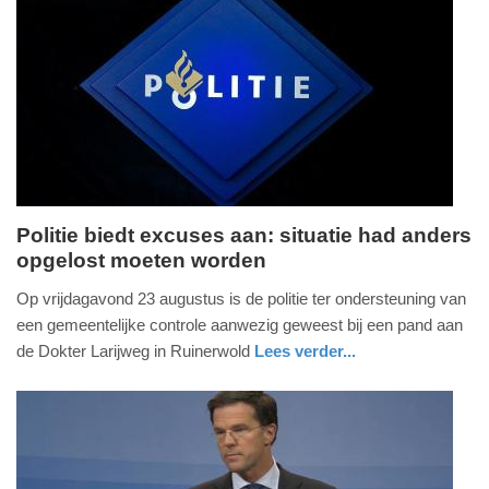
Update:
24-
04-
2025
22:23
Politie biedt excuses aan: situatie had anders
opgelost moeten worden
woensdag,
28.
Op vrijdagavond 23 augustus is de politie ter ondersteuning van
augustus
een gemeentelijke controle aanwezig geweest bij een pand aan
2024
de Dokter Larijweg in Ruinerwold
Lees verder...
-
nieuws
drenthe
politie
18:58
Update:
09-