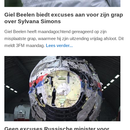
Giel Beelen biedt excuses aan voor zijn grap
over Sylvana Simons
maandag,
31.
Giel Beelen heeft maandagochtend gereageerd op zijn
oktober
misplaatste grap, waarmee hij zjin uitzending vrijdag afsloot. Dit
2016
meldt 3FM maandag.
Lees verder...
-
glossy
12:28
Update:
09-
04-
2025
09:10
Geen excuses Russische minister voor