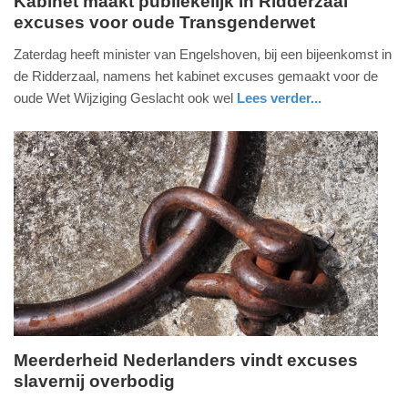
Kabinet maakt publiekelijk in Ridderzaal
excuses voor oude Transgenderwet
zaterdag,
27.
Zaterdag heeft minister van Engelshoven, bij een bijeenkomst in
november
de Ridderzaal, namens het kabinet excuses gemaakt voor de
2021
oude Wet Wijziging Geslacht ook wel
Lees verder...
-
nieuws
zuid-
14:54
holland
Update:
09-
04-
2025
09:10
Meerderheid Nederlanders vindt excuses
slavernij overbodig
vrijdag,
12.