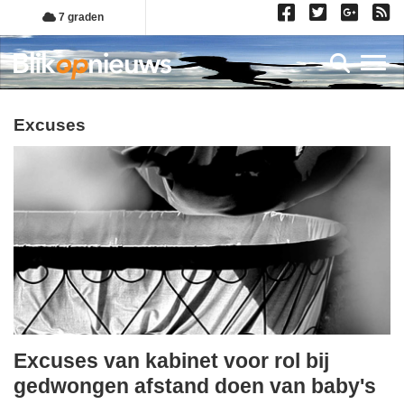
Overslaan
7 graden
en
naar
Toggl
de
inhoud
gaan
excuses
Excuses van kabinet voor rol bij
vrijdag,
gedwongen afstand doen van baby's
3.