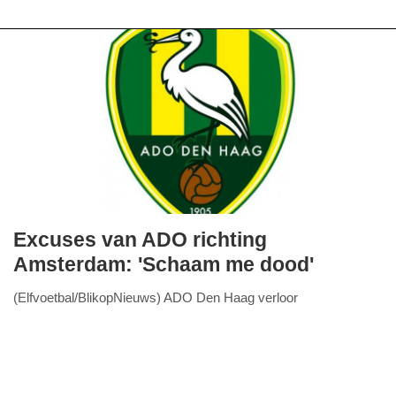
Excuses van ADO richting
maandag,
Amsterdam: 'Schaam me dood'
18.
(Elfvoetbal/BlikopNieuws) ADO Den Haag verloor
januari
FullStack Studio
zondagmiddag op eigen veld met 0-1 van aartsrivaal Ajax.
2016
Helaas kon het na de wedstrijd niet over de, evengoed
-
Lees verder...
19:28