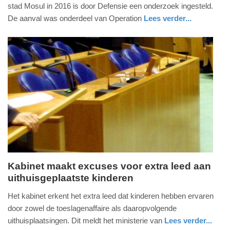
maart
stad Mosul in 2016 is door Defensie een onderzoek ingesteld.
2026
De aanval was onderdeel van Operation
Lees verder...
-
nieuws
zuid-
defensie
17:20
holland
Update:
25-
03-
2026
17:39
Kabinet maakt excuses voor extra leed aan
uithuisgeplaatste kinderen
maandag,
30.
Het kabinet erkent het extra leed dat kinderen hebben ervaren
juni
door zowel de toeslagenaffaire als daaropvolgende
2025
uithuisplaatsingen. Dit meldt het ministerie van
Lees verder...
-