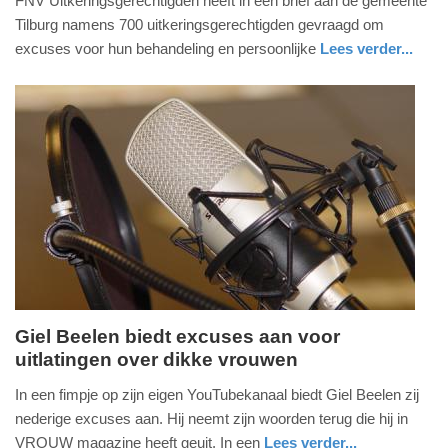
FNV Uitkeringsgerechtigden heeft in een brief aan de gemeente
september
Tilburg namens 700 uitkeringsgerechtigden gevraagd om
2016
excuses voor hun behandeling en persoonlijke
Lees verder...
-
nieuws
noord-
13:22
holland
Update:
09-
04-
2025
09:10
Giel Beelen biedt excuses aan voor
uitlatingen over dikke vrouwen
zondag,
5.
In een fimpje op zijn eigen YouTubekanaal biedt Giel Beelen zij
juni
nederige excuses aan. Hij neemt zijn woorden terug die hij in
2016
VROUW magazine heeft geuit. In een
Lees verder...