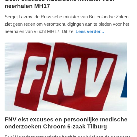
neerhalen MH17
vrijdag,
30.
Sergej Lavrov, de Russische minister van Buitenlandse Zaken,
september
ziet geen reden om verontschuldigingen aan te bieden voor het
2016
neerhalen van vlucht MH17. Dit zei
Lees verder...
-
buitenland
22:09
Update:
09-
04-
2025
09:10
FNV eist excuses en persoonlijke medische
onderzoeken Chroom 6-zaak Tilburg
woensdag,
28.