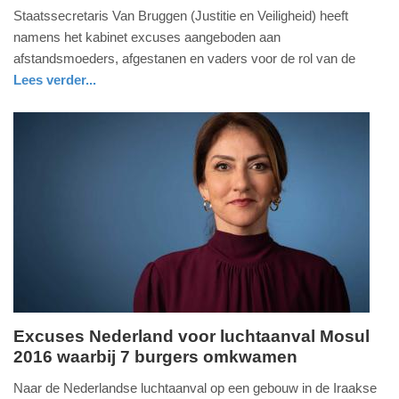
Staatssecretaris Van Bruggen (Justitie en Veiligheid) heeft
juli
namens het kabinet excuses aangeboden aan
2026
afstandsmoeders, afgestanen en vaders voor de rol van de
-
Lees verder...
10:55
Update:
03-
07-
2026
10:57
Excuses Nederland voor luchtaanval Mosul
2016 waarbij 7 burgers omkwamen
woensdag,
25.
Naar de Nederlandse luchtaanval op een gebouw in de Iraakse