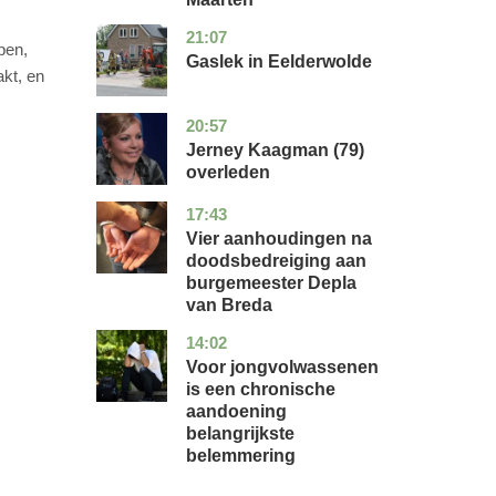
21:07
drenthe
nieuws
pen,
Gaslek in Eelderwolde
kt, en
20:57
noord-
glossy
holland
Jerney Kaagman (79)
overleden
17:43
noord-
nieuws
brabant
Vier aanhoudingen na
doodsbedreiging aan
burgemeester Depla
van Breda
14:02
utrecht
gezondheid
Voor jongvolwassenen
is een chronische
aandoening
belangrijkste
belemmering