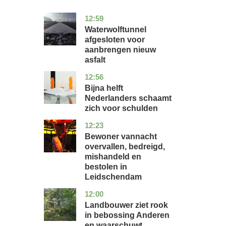
12:59
noord-
nieuws
holland
Waterwolftunnel
afgesloten voor
aanbrengen nieuw
asfalt
12:56
noord-
economie
holland
Bijna helft
Nederlanders schaamt
zich voor schulden
12:23
zuid-
nieuws
holland
Bewoner vannacht
overvallen, bedreigd,
mishandeld en
bestolen in
Leidschendam
12:00
drenthe
nieuws
Landbouwer ziet rook
in bebossing Anderen
en waarschuwt