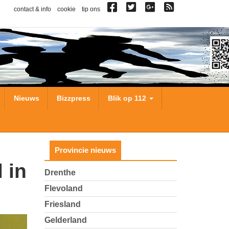
contact & info
cookie
tip ons
Nieuws
Bizzpress
Blik op 112
Provincie nieuws
Drenthe
Flevoland
Friesland
Gelderland