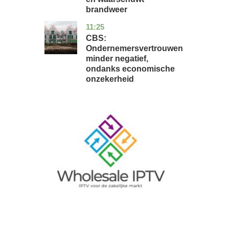
brandweer
11:25
zuid-
economie
holland
CBS:
Ondernemersvertrouwen
minder negatief,
ondanks economische
onzekerheid
Image