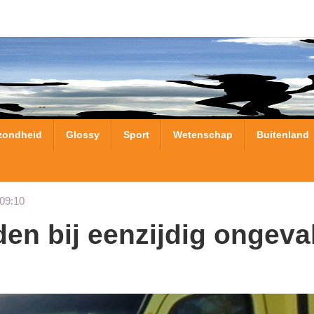
zondheid
Glossy
Sport
Wetenschap
Buitenland
09:10