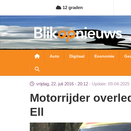
Overslaan
12 graden
en
naar
de
inhoud
gaan
Hoofdnavigatie
Auto
Digitaal
Economie
Ge
vrijdag, 22. juli 2016 - 20:12
Update: 09-04-2025 
Motorrijder overleden bij eenzijdig ongeval in
Ell