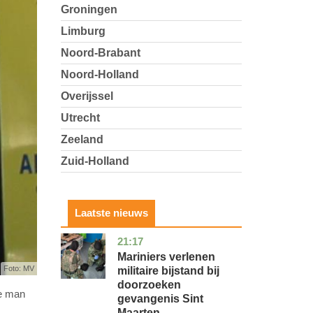
Groningen
Limburg
Noord-Brabant
Noord-Holland
Overijssel
Utrecht
Zeeland
Zuid-Holland
Laatste nieuws
21:17
buitenland
Mariniers verlenen
Foto: MV
militaire bijstand bij
doorzoeken
De man
gevangenis Sint
Maarten