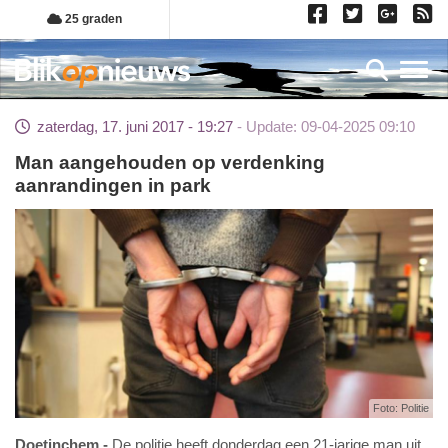
Overslaan
25 graden
en
naar
Toggl
de
inhoud
zaterdag, 17. juni 2017 - 19:27
Update: 09-04-2025 09:10
gaan
Man aangehouden op verdenking
aanrandingen in park
Foto: Politie
Doetinchem
De politie heeft donderdag een 21-jarige man uit