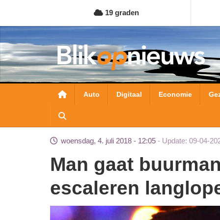
Overslaan
19 graden
en
naar
de
inhoud
gaan
Hoofdnavigatie
Auto
Digitaal
Economie
Ge
woensdag, 4. juli 2018 - 12:05
Update: 09-04-20
Man gaat buurman met hooivork te lijf na
escaleren langlop