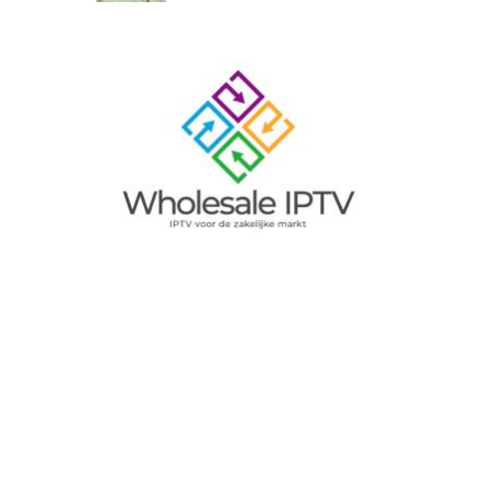
Image