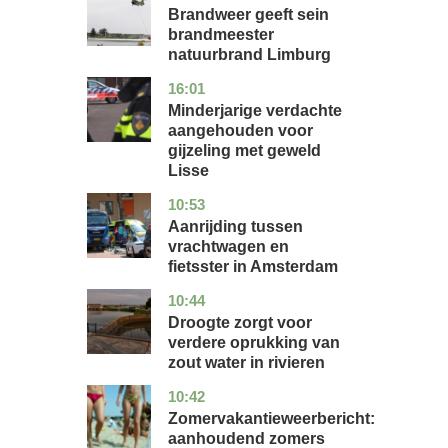
Brandweer geeft sein
brandmeester
natuurbrand Limburg
16:01
zuid-
nieuws
holland
Minderjarige verdachte
aangehouden voor
gijzeling met geweld
Lisse
10:53
noord-
nieuws
holland
Aanrijding tussen
vrachtwagen en
fietsster in Amsterdam
10:44
gelderland
nieuws
Droogte zorgt voor
verdere oprukking van
zout water in rivieren
10:42
utrecht
nieuws
Zomervakantieweerbericht:
aanhoudend zomers