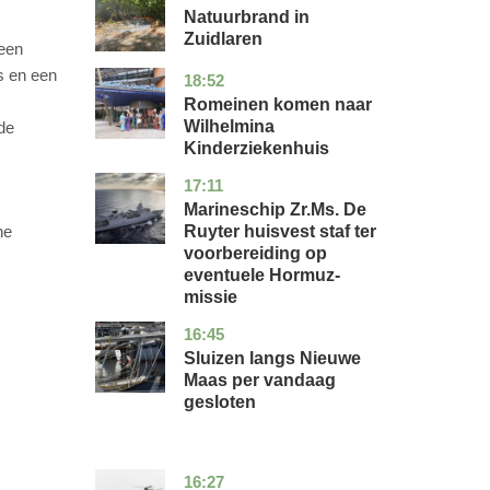
Natuurbrand in
Zuidlaren
 een
is en een
18:52
utrecht
nieuws
Romeinen komen naar
Wilhelmina
de
Kinderziekenhuis
17:11
zuid-
nieuws
holland
Marineschip Zr.Ms. De
Ruyter huisvest staf ter
he
voorbereiding op
eventuele Hormuz-
missie
16:45
zuid-
nieuws
holland
Sluizen langs Nieuwe
Maas per vandaag
gesloten
16:27
limburg
nieuws