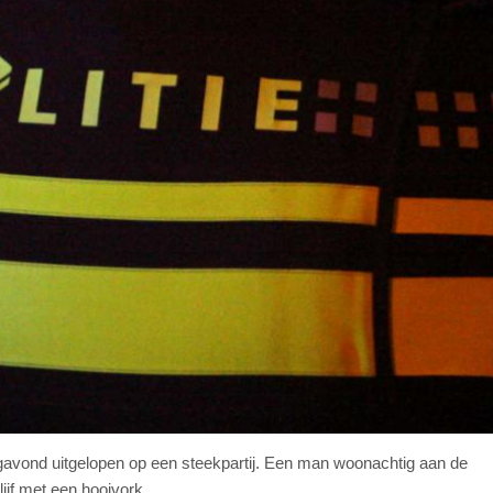
gavond uitgelopen op een steekpartij. Een man woonachtig aan de
jf met een hooivork.