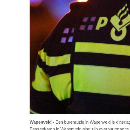
Wapenveld
Een burenruzie in Wapenveld is dinsda
Eessenkamp in Wapenveld ging zijn overbuurman te li