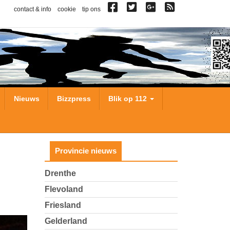
contact & info
cookie
tip ons
Nieuws
Bizzpress
Blik op 112
Provincie nieuws
Drenthe
Flevoland
Friesland
Gelderland