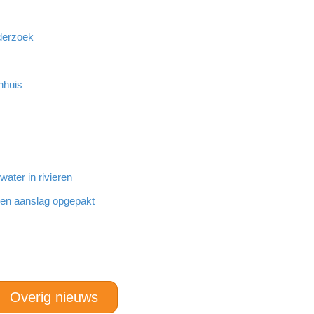
derzoek
nhuis
ater in rivieren
den aanslag opgepakt
Overig nieuws