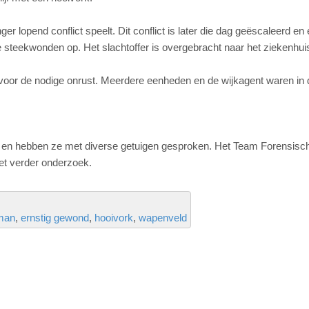
nger lopend conflict speelt. Dit conflict is later die dag geëscaleerd en
dere steekwonden op. Het slachtoffer is overgebracht naar het ziekenhu
e voor de nodige onrust. Meerdere eenheden en de wijkagent waren in 
k, en hebben ze met diverse getuigen gesproken. Het Team Forensisc
et verder onderzoek.
man
ernstig gewond
hooivork
wapenveld