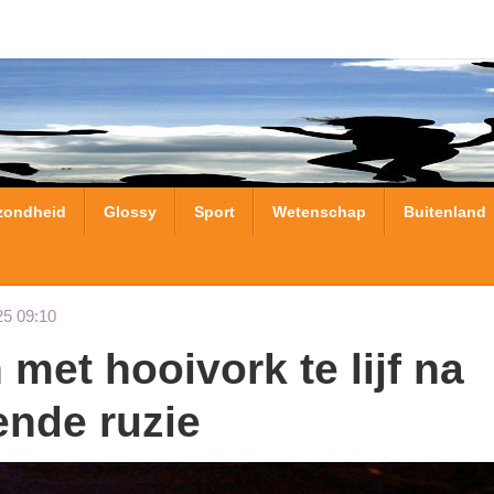
zondheid
Glossy
Sport
Wetenschap
Buitenland
25 09:10
ende ruzie