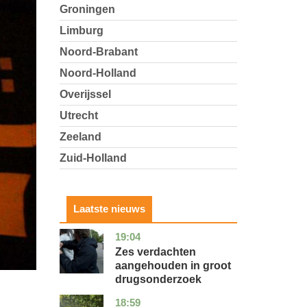
Groningen
Limburg
Noord-Brabant
Noord-Holland
Overijssel
Utrecht
Zeeland
Zuid-Holland
Laatste nieuws
19:04
zuid-
nieuws
holland
Zes verdachten
aangehouden in groot
drugsonderzoek
18:59
drenthe
nieuws