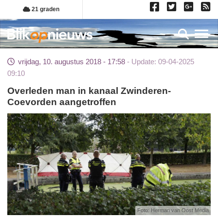
Overslaan
21 graden
en
naar
Toggl
de
inhoud
vrijdag, 10. augustus 2018 - 17:58
Update: 09-04-2025
gaan
09:10
Overleden man in kanaal Zwinderen-
Coevorden aangetroffen
Foto: Herman van Oost Media