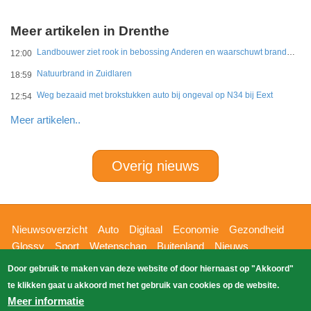
Meer artikelen in Drenthe
Landbouwer ziet rook in bebossing Anderen en waarschuwt brandweer
12:00
Natuurbrand in Zuidlaren
18:59
Weg bezaaid met brokstukken auto bij ongeval op N34 bij Eext
12:54
Meer artikelen..
Overig nieuws
Hoofdnavigatie
Nieuwsoverzicht
Auto
Digitaal
Economie
Gezondheid
Glossy
Sport
Wetenschap
Buitenland
Nieuws
Bizzpress
Blik op 112
Provincies
Weekoverzicht
Door gebruik te maken van deze website of door hiernaast op "Akkoord"
Copyright Blik Op Nieuws 2026
gehost
Zoeken
te klikken gaat u akkoord met het gebruik van cookies op de website.
EK-Media.nl
door
Meer informatie