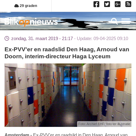
Overslaan
29 graden
en
naar
Toggl
de
inhoud
zondag, 31. maart 2019 - 21:17
Update: 09-04-2025 09:10
gaan
Ex-PVV'er en raadslid Den Haag, Arnoud van
Doorn, interim-directeur Haga Lyceum
Foto: Archief EHF/ foto ter illustratie
Amsterdam
Ex-PVV'er en raadslid in Den Haag, Arnoud van