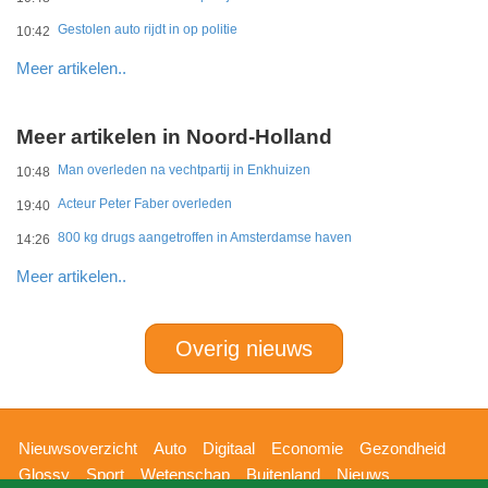
Gestolen auto rijdt in op politie
10:42
Meer artikelen..
Meer artikelen in Noord-Holland
Man overleden na vechtpartij in Enkhuizen
10:48
Acteur Peter Faber overleden
19:40
800 kg drugs aangetroffen in Amsterdamse haven
14:26
Meer artikelen..
Overig nieuws
Hoofdnavigatie
Nieuwsoverzicht
Auto
Digitaal
Economie
Gezondheid
Glossy
Sport
Wetenschap
Buitenland
Nieuws