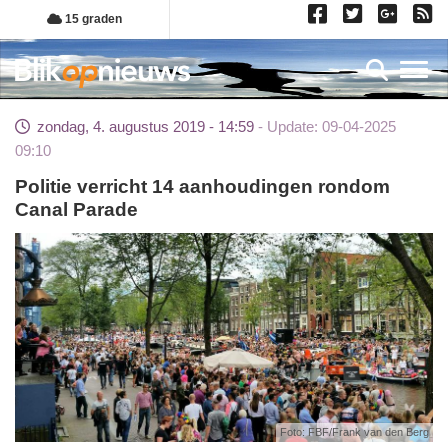
Overslaan
15 graden
en
naar
Toggl
de
inhoud
zondag, 4. augustus 2019 - 14:59
Update: 09-04-2025
gaan
09:10
Politie verricht 14 aanhoudingen rondom
Canal Parade
Foto: FBF/Frank van den Berg