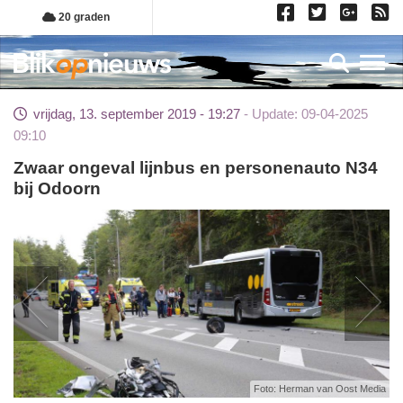
Overslaan
20 graden
en
naar
Toggl
de
inhoud
vrijdag, 13. september 2019 - 19:27
Update: 09-04-2025
gaan
09:10
Zwaar ongeval lijnbus en personenauto N34
bij Odoorn
Foto: Herman van Oost Media