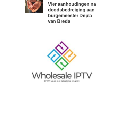
brabant
Vier aanhoudingen na
doodsbedreiging aan
burgemeester Depla
van Breda
Image