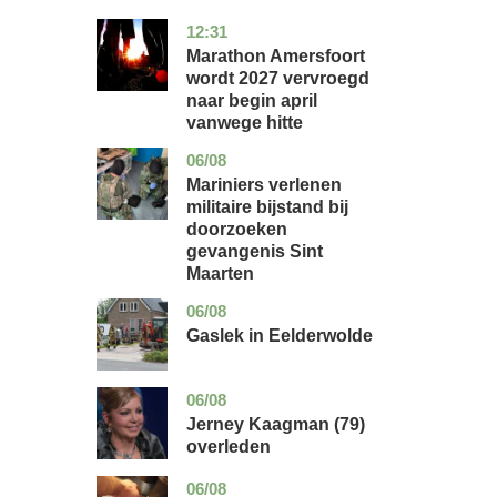
12:31
utrecht
nieuws
Marathon Amersfoort
wordt 2027 vervroegd
naar begin april
vanwege hitte
06/08
buitenland
Mariniers verlenen
militaire bijstand bij
doorzoeken
gevangenis Sint
Maarten
06/08
drenthe
nieuws
Gaslek in Eelderwolde
06/08
noord-
glossy
holland
Jerney Kaagman (79)
overleden
06/08
noord-
nieuws