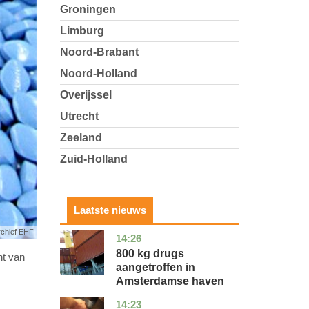
Groningen
Limburg
Noord-Brabant
Noord-Holland
Overijssel
Utrecht
Zeeland
Zuid-Holland
Laatste nieuws
rchief EHF
14:26
noord-
nieuws
holland
800 kg drugs
ht van
aangetroffen in
Amsterdamse haven
14:23
flevoland
nieuws