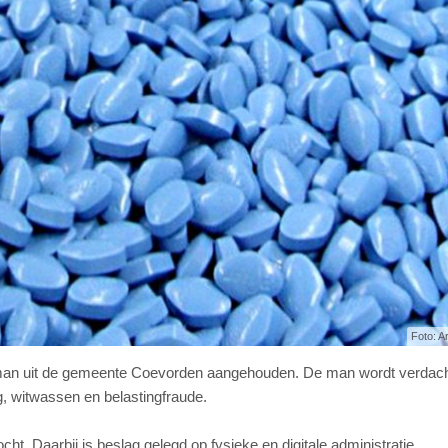
Foto: A
e man uit de gemeente Coevorden aangehouden. De man wordt verdac
 witwassen en belastingfraude.
ht. Daarbij is beslag gelegd op fysieke en digitale administratie,