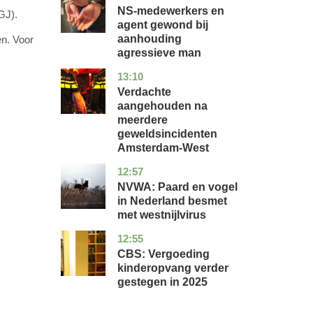
NS-medewerkers en
GJ).
agent gewond bij
aanhouding
en. Voor
agressieve man
13:10
noord-
nieuws
holland
Verdachte
aangehouden na
meerdere
geweldsincidenten
Amsterdam-West
12:57
utrecht
nieuws
NVWA: Paard en vogel
in Nederland besmet
met westnijlvirus
12:55
zuid-
economie
holland
CBS: Vergoeding
kinderopvang verder
gestegen in 2025