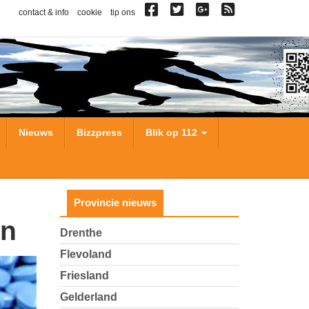
contact & info
cookie
tip ons
Nieuws
Bizzpress
Blik op 112
Provincie nieuws
en
Drenthe
Flevoland
Friesland
Gelderland