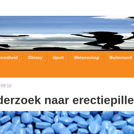
zondheid
Glossy
Sport
Wetenschap
Buitenland
 09:10
derzoek naar erectiepill