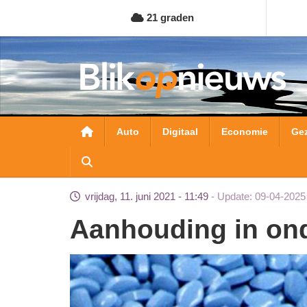
Overslaan
21 graden
en
naar
de
inhoud
gaan
Hoofdnavigatie
Auto
Digitaal
Economie
Ge
vrijdag, 11. juni 2021 - 11:49
Update: 09-04-2025
Aanhouding in on