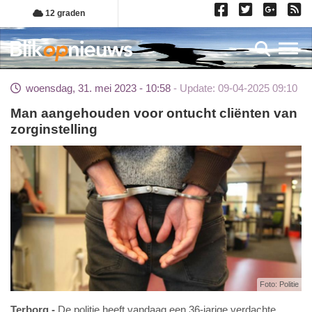
Overslaan
12 graden
en
naar
Toggl
de
inhoud
woensdag, 31. mei 2023 - 10:58
Update: 09-04-2025 09:10
gaan
Man aangehouden voor ontucht cliënten van
zorginstelling
Foto: Politie
Terborg
De politie heeft vandaag een 36-jarige verdachte