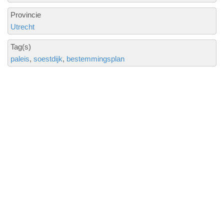
Provincie
Utrecht
Tag(s)
paleis
soestdijk
bestemmingsplan