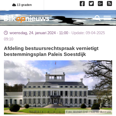
Overslaan
13 graden
en
naar
Toggl
de
inhoud
woensdag, 24. januari 2024 - 11:00
Update: 09-04-2025
gaan
09:10
Afdeling bestuursrechtspraak vernietigt
bestemmingsplan Paleis Soestdijk
Foto: Archief EHF / foto ter illustratie