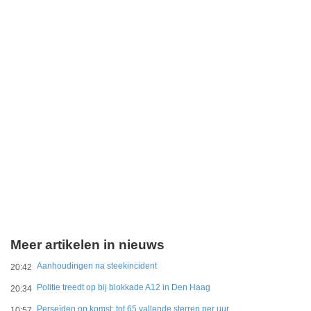
Meer artikelen in nieuws
Aanhoudingen na steekincident
20:42
Politie treedt op bij blokkade A12 in Den Haag
20:34
Perseïden op komst: tot 65 vallende sterren per uur
10:57