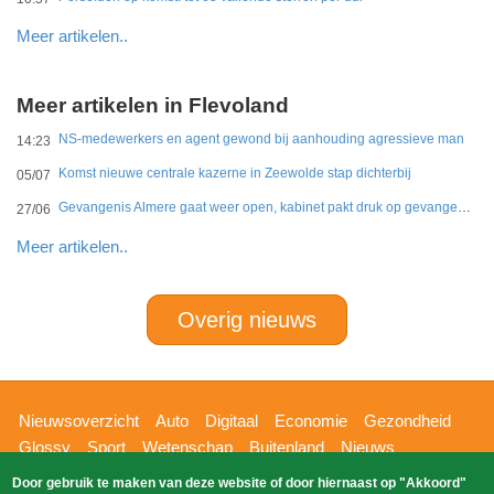
Meer artikelen..
Meer artikelen in Flevoland
NS-medewerkers en agent gewond bij aanhouding agressieve man
14:23
Komst nieuwe centrale kazerne in Zeewolde stap dichterbij
05/07
Gevangenis Almere gaat weer open, kabinet pakt druk op gevangenissen aan
27/06
Meer artikelen..
Overig nieuws
Hoofdnavigatie
Nieuwsoverzicht
Auto
Digitaal
Economie
Gezondheid
Glossy
Sport
Wetenschap
Buitenland
Nieuws
Bizzpress
Blik op 112
Provincies
Weekoverzicht
Door gebruik te maken van deze website of door hiernaast op "Akkoord"