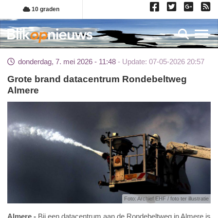
Overslaan
10 graden
en
naar
Toggl
de
inhoud
donderdag, 7. mei 2026 - 11:48
Update: 07-05-2026 20:57
gaan
Grote brand datacentrum Rondebeltweg
Almere
Foto: Archief EHF / foto ter illustratie
Almere
Bij een datacentrum aan de Rondebeltweg in Almere is