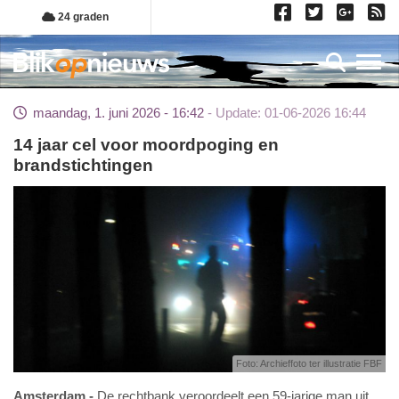
Overslaan
24 graden
en
naar
Toggl
de
inhoud
maandag, 1. juni 2026 - 16:42
Update: 01-06-2026 16:44
gaan
14 jaar cel voor moordpoging en
brandstichtingen
Foto: Archieffoto ter illustratie FBF
Amsterdam
De rechtbank veroordeelt een 59-jarige man uit