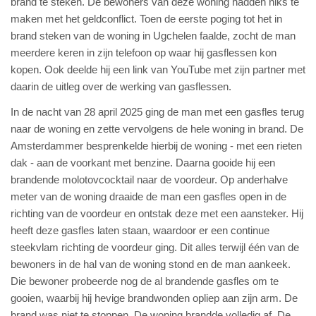
brand te steken. De bewoners van deze woning hadden niks te
maken met het geldconflict. Toen de eerste poging tot het in
brand steken van de woning in Ugchelen faalde, zocht de man
meerdere keren in zijn telefoon op waar hij gasflessen kon
kopen. Ook deelde hij een link van YouTube met zijn partner met
daarin de uitleg over de werking van gasflessen.
In de nacht van 28 april 2025 ging de man met een gasfles terug
naar de woning en zette vervolgens de hele woning in brand. De
Amsterdammer besprenkelde hierbij de woning - met een rieten
dak - aan de voorkant met benzine. Daarna gooide hij een
brandende molotovcocktail naar de voordeur. Op anderhalve
meter van de woning draaide de man een gasfles open in de
richting van de voordeur en ontstak deze met een aansteker. Hij
heeft deze gasfles laten staan, waardoor er een continue
steekvlam richting de voordeur ging. Dit alles terwijl één van de
bewoners in de hal van de woning stond en de man aankeek.
Die bewoner probeerde nog de al brandende gasfles om te
gooien, waarbij hij hevige brandwonden opliep aan zijn arm. De
brand was niet te stoppen. De woning brandde volledig af. De