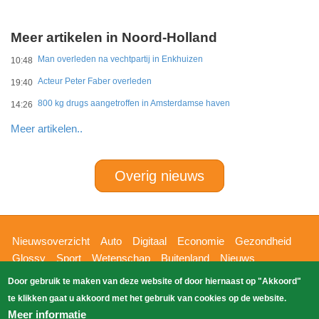
Meer artikelen in Noord-Holland
Man overleden na vechtpartij in Enkhuizen
10:48
Acteur Peter Faber overleden
19:40
800 kg drugs aangetroffen in Amsterdamse haven
14:26
Meer artikelen..
Overig nieuws
Hoofdnavigatie
Nieuwsoverzicht
Auto
Digitaal
Economie
Gezondheid
Glossy
Sport
Wetenschap
Buitenland
Nieuws
Bizzpress
Blik op 112
Provincies
Weekoverzicht
Door gebruik te maken van deze website of door hiernaast op "Akkoord"
Copyright Blik Op Nieuws 2026
gehost
Zoeken
te klikken gaat u akkoord met het gebruik van cookies op de website.
EK-Media.nl
door
Meer informatie