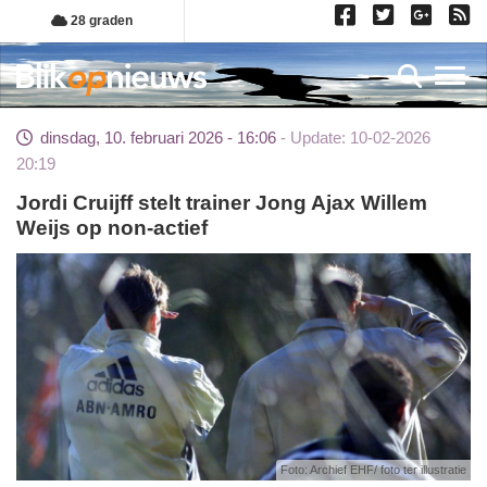
Overslaan
28 graden
en
naar
Toggl
de
inhoud
dinsdag, 10. februari 2026 - 16:06
Update: 10-02-2026
gaan
20:19
Jordi Cruijff stelt trainer Jong Ajax Willem
Weijs op non-actief
Foto: Archief EHF/ foto ter illustratie