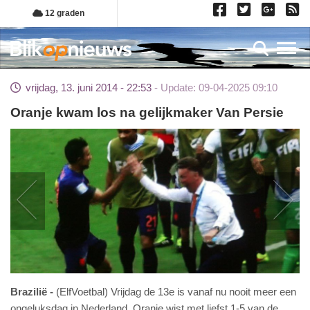
Overslaan
12 graden
en
naar
Toggl
de
inhoud
vrijdag, 13. juni 2014 - 22:53
Update: 09-04-2025 09:10
gaan
Oranje kwam los na gelijkmaker Van Persie
Brazilië
(ElfVoetbal) Vrijdag de 13e is vanaf nu nooit meer een
ongeluksdag in Nederland. Oranje wist met liefst 1-5 van de