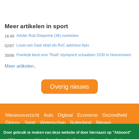
Meer artikelen in sport
Arbiter Rob Dieperink (38) overleden
16:49
Louis van Gaal stopt als RvC-adviseur Ajax
02/07
Frankrijk kiest voor Thialf: olympisch schaatsen 2030 in Heerenveen
30/06
Meer artikelen..
Overig nieuws
Hoofdnavigatie
Nieuwsoverzicht
Auto
Digitaal
Economie
Gezondheid
Glossy
Sport
Wetenschap
Buitenland
Nieuws
Bizzpress
Blik op 112
Provincies
Weekoverzicht
Door gebruik te maken van deze website of door hiernaast op "Akkoord"
Copyright Blik Op Nieuws 2026
gehost
Zoeken