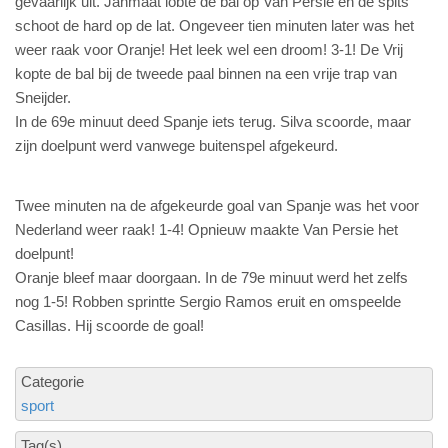
gevaarlijk uit. Janmaat lobte de bal op Van Persie en de spits
schoot de hard op de lat. Ongeveer tien minuten later was het
weer raak voor Oranje! Het leek wel een droom! 3-1! De Vrij
kopte de bal bij de tweede paal binnen na een vrije trap van
Sneijder.
In de 69e minuut deed Spanje iets terug. Silva scoorde, maar
zijn doelpunt werd vanwege buitenspel afgekeurd.
Twee minuten na de afgekeurde goal van Spanje was het voor
Nederland weer raak! 1-4! Opnieuw maakte Van Persie het
doelpunt!
Oranje bleef maar doorgaan. In de 79e minuut werd het zelfs
nog 1-5! Robben sprintte Sergio Ramos eruit en omspeelde
Casillas. Hij scoorde de goal!
Categorie
sport
Tag(s)