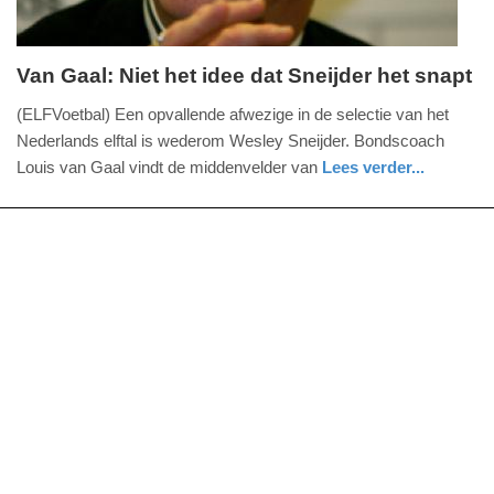
Van Gaal: Niet het idee dat Sneijder het snapt
vrijdag,
(ELFVoetbal) Een opvallende afwezige in de selectie van het
9.
Nederlands elftal is wederom Wesley Sneijder. Bondscoach
augustus
Louis van Gaal vindt de middenvelder van
Lees verder...
2013
sport
-
13:10
Update:
09-
04-
2025
09:10