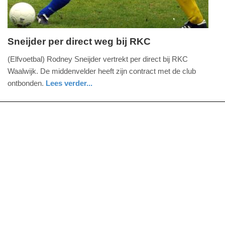
Sneijder per direct weg bij RKC
vrijdag,
(Elfvoetbal) Rodney Sneijder vertrekt per direct bij RKC
31.
Waalwijk. De middenvelder heeft zijn contract met de club
januari
ontbonden.
Lees verder...
2014
sport
-
16:37
Update:
09-
04-
2025
09:10