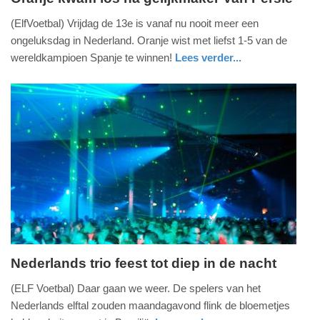
vrijdag,
(ElfVoetbal) Vrijdag de 13e is vanaf nu nooit meer een
13.
ongeluksdag in Nederland. Oranje wist met liefst 1-5 van de
juni
wereldkampioen Spanje te winnen!
Lees verder...
2014
sport
-
22:53
Update:
09-
04-
2025
09:10
Nederlands trio feest tot diep in de nacht
woensdag,
(ELF Voetbal) Daar gaan we weer. De spelers van het
11.
Nederlands elftal zouden maandagavond flink de bloemetjes
juni