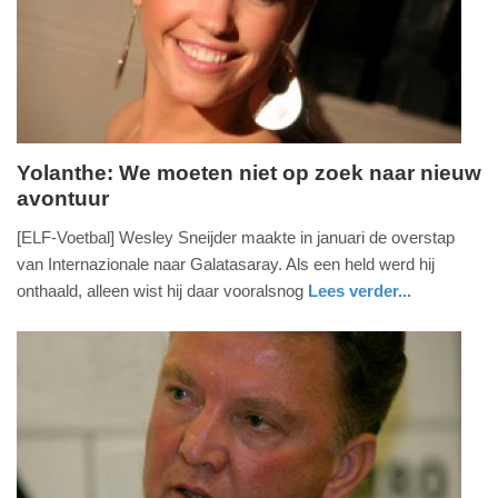
04-
2025
09:10
Yolanthe: We moeten niet op zoek naar nieuw
avontuur
zondag,
9.
[ELF-Voetbal] Wesley Sneijder maakte in januari de overstap
juni
van Internazionale naar Galatasaray. Als een held werd hij
2013
onthaald, alleen wist hij daar vooralsnog
Lees verder...
-
sport
13:43
Update:
09-
04-
2025
09:10