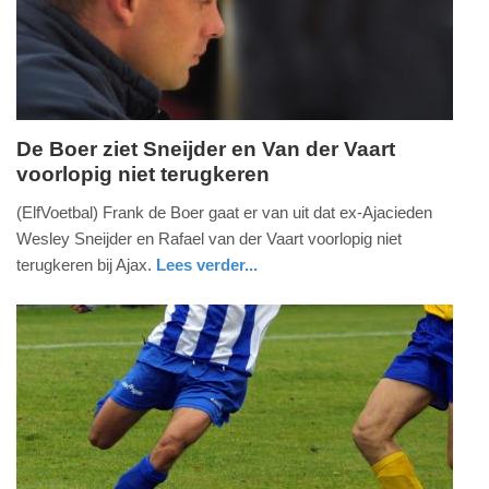
04-
2025
09:10
De Boer ziet Sneijder en Van der Vaart
voorlopig niet terugkeren
dinsdag,
15.
(ElfVoetbal) Frank de Boer gaat er van uit dat ex-Ajacieden
april
Wesley Sneijder en Rafael van der Vaart voorlopig niet
2014
terugkeren bij Ajax.
Lees verder...
-
sport
10:34
Update:
09-
04-
2025
09:10