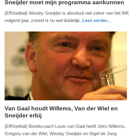
Sneijder moet mijn programma aankunnen
zaterdag,
(ElfVoetbal) Wesley Sneijder is absoluut niet zeker van het WK
16.
volgend jaar, zoveel is nu wel duidelijk.
Lees verder...
november
sport
2013
-
13:59
Update:
09-
04-
2025
09:10
Van Gaal houdt Willems, Van der Wiel en
Sneijder erbij
woensdag,
30.
(ElfVoetbal) Bondscoach Louis van Gaal heeft Jetro Willems,
oktober
Gregory van der Wiel, Wesley Sneijder en Nigel de Jong