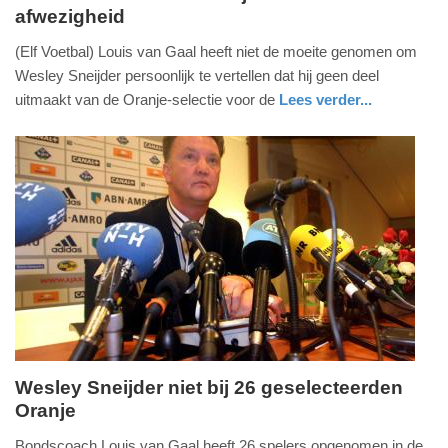
afwezigheid
vrijdag,
2.
(Elf Voetbal) Louis van Gaal heeft niet de moeite genomen om
augustus
Wesley Sneijder persoonlijk te vertellen dat hij geen deel
2013
uitmaakt van de Oranje-selectie voor de
Lees verder...
-
sport
09:14
Update:
09-
04-
2025
09:10
Wesley Sneijder niet bij 26 geselecteerden
Oranje
woensdag,
31.
Bondscoach Louis van Gaal heeft 26 spelers opgenomen in de