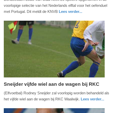
juli
voorlopige selectie van het Nederlands elftal voor het oefenduel
2013
met Portugal. Dit meldt de KNVB
Lees verder...
-
sport
15:22
Update:
09-
04-
2025
09:10
Sneijder vijfde wiel aan de wagen bij RKC
woensdag,
(Elfvoetbal) Rodney Sneijder zal voorlopig worden behandeld als
10.
het vijfde wiel aan de wagen bij RKC Waalwijk.
Lees verder...
juli
sport
2013