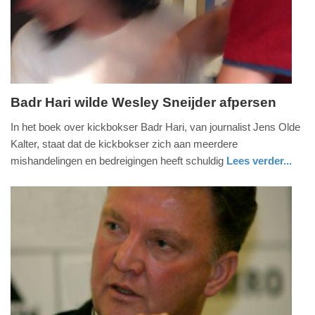
04-
2025
09:10
Badr Hari wilde Wesley Sneijder afpersen
dinsdag,
In het boek over kickbokser Badr Hari, van journalist Jens Olde
20.
Kalter, staat dat de kickbokser zich aan meerdere
augustus
mishandelingen en bedreigingen heeft schuldig
Lees verder...
2013
glossy
-
12:46
Update:
09-
04-
2025
09:10