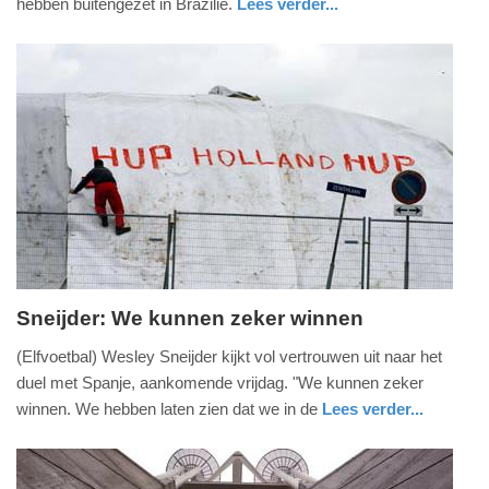
hebben buitengezet in Brazilië.
Lees verder...
2014
sport
-
21:37
Update:
09-
04-
2025
09:10
Sneijder: We kunnen zeker winnen
woensdag,
(Elfvoetbal) Wesley Sneijder kijkt vol vertrouwen uit naar het
11.
duel met Spanje, aankomende vrijdag. "We kunnen zeker
juni
winnen. We hebben laten zien dat we in de
Lees verder...
2014
sport
-
14:09