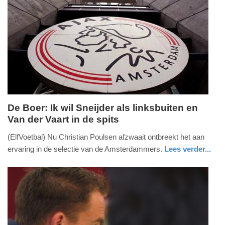
Update:
09-
04-
2025
09:10
De Boer: Ik wil Sneijder als linksbuiten en
Van der Vaart in de spits
maandag,
5.
(ElfVoetbal) Nu Christian Poulsen afzwaait ontbreekt het aan
mei
ervaring in de selectie van de Amsterdammers.
Lees verder...
2014
sport
-
10:36
Update:
09-