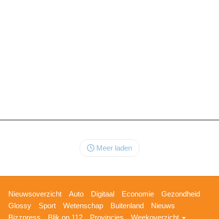
Meer laden
Hoofdnavigatie
Nieuwsoverzicht
Auto
Digitaal
Economie
Gezondheid
Glossy
Sport
Wetenschap
Buitenland
Nieuws
Bizzpress
Blik op 112
Provincies
Weekoverzicht