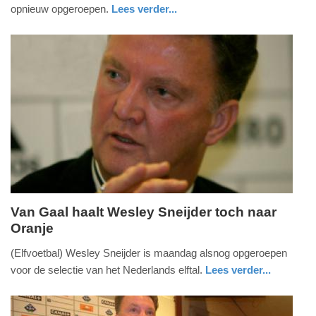
2013
opnieuw opgeroepen.
Lees verder...
-
sport
13:05
Update:
09-
04-
2025
09:10
Van Gaal haalt Wesley Sneijder toch naar
Oranje
maandag,
2.
(Elfvoetbal) Wesley Sneijder is maandag alsnog opgeroepen
september
voor de selectie van het Nederlands elftal.
Lees verder...
2013
sport
-
17:35