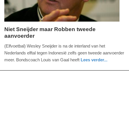
Niet Sneijder maar Robben tweede
aanvoerder
zaterdag,
8.
(Elfvoetbal) Wesley Sneijder is na de interland van het
juni
Nederlands elftal tegen Indonesië zelfs geen tweede aanvoerder
2013
meer. Bondscoach Louis van Gaal heeft
Lees verder...
-
sport
09:26
Update:
09-
04-
2025
09:10