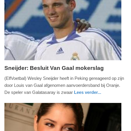
-
16:39
Update:
09-
04-
2025
09:10
Sneijder: Besluit Van Gaal mokerslag
maandag,
(ElfVoetbal) Wesley Sneijder heeft in Peking gereageerd op zijn
10.
door Louis van Gaal afgenomen aanvoerdersband bij Oranje.
juni
De speler van Galatasaray is zwaar
Lees verder...
2013
sport
-
08:46
Update:
09-