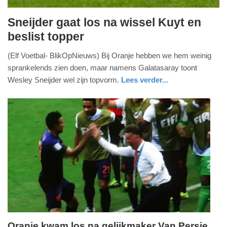
Sneijder gaat los na wissel Kuyt en
zaterdag,
beslist topper
18.
(Elf Voetbal- BlikOpNieuws) Bij Oranje hebben we hem weinig
oktober
sprankelends zien doen, maar namens Galatasaray toont
2014
Wesley Sneijder wel zijn topvorm.
Lees verder...
-
21:29
Update:
09-
04-
2025
09:10
Oranje kwam los na gelijkmaker Van Persie