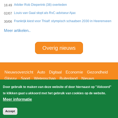
Arbiter Rob Dieperink (38) overleden
16:49
Louis van Gaal stopt als RvC-adviseur Ajax
02/07
Frankrijk kiest voor Thialf: olympisch schaatsen 2030 in Heerenveen
30/06
Meer artikelen..
Overig nieuws
Hoofdnavigatie
Nieuwsoverzicht
Auto
Digitaal
Economie
Gezondheid
Glossy
Sport
Wetenschap
Buitenland
Nieuws
Bizzpress
Blik op 112
Provincies
Weekoverzicht
Door gebruik te maken van deze website of door hiernaast op "Akkoord"
Copyright Blik Op Nieuws 2026
gehost
Zoeken
te klikken gaat u akkoord met het gebruik van cookies op de website.
EK-Media.nl
door
Meer informatie
Accept