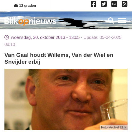
Overslaan
12 graden
en
naar
Toggl
de
inhoud
woensdag, 30. oktober 2013 - 13:05
Update: 09-04-2025
gaan
09:10
Van Gaal houdt Willems, Van der Wiel en
Sneijder erbij
Foto: Archief EHF