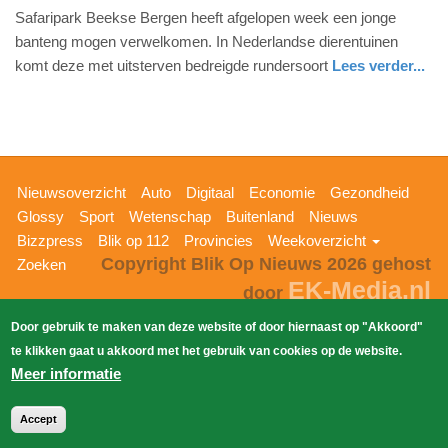
Safaripark Beekse Bergen heeft afgelopen week een jonge
augustus
banteng mogen verwelkomen. In Nederlandse dierentuinen
2020
komt deze met uitsterven bedreigde rundersoort
Lees verder...
-
11:47
Update:
09-
04-
Hoofdnavigatie
Nieuwsoverzicht
Auto
Digitaal
Economie
Gezondheid
2025
Glossy
Sport
Wetenschap
Buitenland
Nieuws
09:10
Bizzpress
Blik op 112
Provincies
Weekoverzicht
Copyright Blik Op Nieuws 2026
gehost
Zoeken
EK-Media.nl
door
Door gebruik te maken van deze website of door hiernaast op "Akkoord"
te klikken gaat u akkoord met het gebruik van cookies op de website.
Meer informatie
Accept