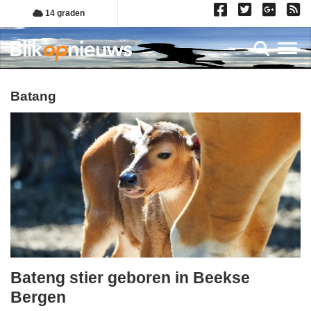
Overslaan
14 graden
en
naar
Toggl
de
inhoud
gaan
batang
Bateng stier geboren in Beekse
maandag,
Bergen
31.