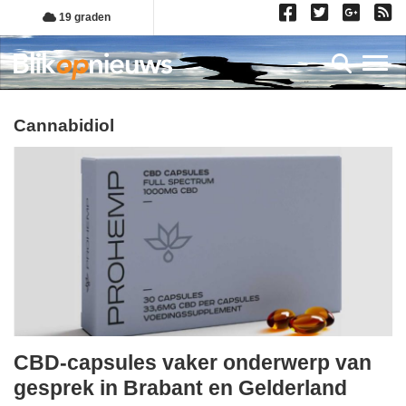
Overslaan
19 graden
en
naar
Toggl
de
inhoud
gaan
cannabidiol
CBD-capsules vaker onderwerp van
vrijdag,
gesprek in Brabant en Gelderland
29.