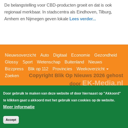
De belangstelling voor CBD-producten groeit en dat is ook
mei
regionaal merkbaar. In stadscentra als Eindhoven, Tilburg,
2026
Arnhem en Nijmegen geven lokale
Lees verder...
-
17:28
Update:
29-
05-
Hoofdnavigatie
Nieuwsoverzicht
Auto
Digitaal
Economie
Gezondheid
2026
Glossy
Sport
Wetenschap
Buitenland
Nieuws
18:12
Bizzpress
Blik op 112
Provincies
Weekoverzicht
Copyright Blik Op Nieuws 2026
gehost
Zoeken
EK-Media.nl
door
Door gebruik te maken van deze website of door hiernaast op "Akkoord"
te klikken gaat u akkoord met het gebruik van cookies op de website.
Meer informatie
Accept