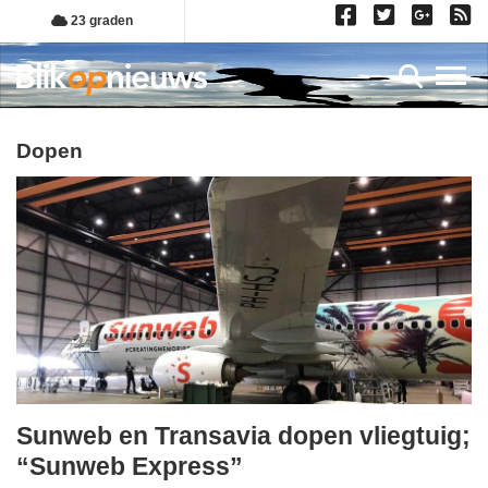
Overslaan
23 graden
en
naar
Toggl
de
inhoud
gaan
dopen
Sunweb en Transavia dopen vliegtuig;
maandag,
“Sunweb Express”
23.