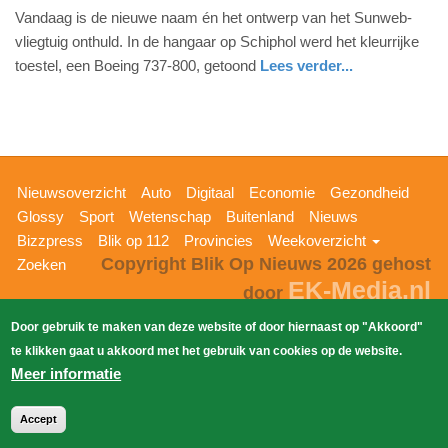
Vandaag is de nieuwe naam én het ontwerp van het Sunweb-
april
vliegtuig onthuld. In de hangaar op Schiphol werd het kleurrijke
2018
toestel, een Boeing 737-800, getoond
Lees verder...
-
21:34
Update:
09-
04-
Hoofdnavigatie
Nieuwsoverzicht
Auto
Digitaal
Economie
Gezondheid
2025
Glossy
Sport
Wetenschap
Buitenland
Nieuws
09:10
Bizzpress
Blik op 112
Provincies
Weekoverzicht
Copyright Blik Op Nieuws 2026
gehost
Zoeken
EK-Media.nl
door
Door gebruik te maken van deze website of door hiernaast op "Akkoord"
te klikken gaat u akkoord met het gebruik van cookies op de website.
Meer informatie
Accept