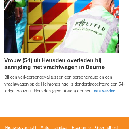
Update:
09-
04-
2025
09:10
Vrouw (54) uit Heusden overleden bij
aanrijding met vrachtwagen in Deurne
donderdag,
10.
Bij een verkeersongeval tussen een personenauto en een
maart
vrachtwagen op de Helmondsingel is donderdagochtend een 54-
2016
jarige vrouw uit Heusden (gem. Asten) om het
Lees verder...
-
nieuws
noord-
17:48
brabant
Update:
09-
Hoofdnavigatie
Nieuwsoverzicht
Auto
Digitaal
Economie
Gezondheid