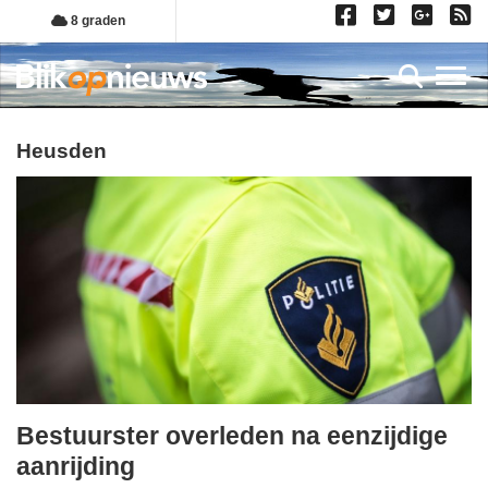
Overslaan
8 graden
en
naar
Toggl
de
inhoud
gaan
heusden
Bestuurster overleden na eenzijdige
maandag,
aanrijding
17.