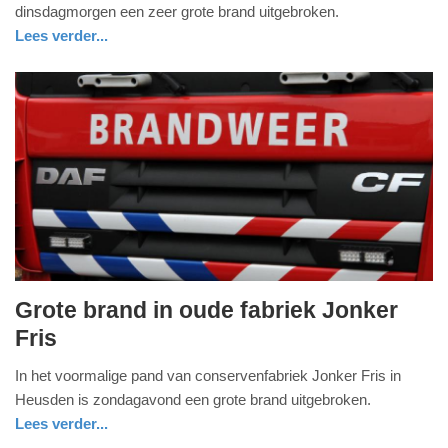
oktober
dinsdagmorgen een zeer grote brand uitgebroken.
2018
Lees verder...
-
nieuws
noord-
brandweer
09:23
brabant
Update:
09-
04-
2025
09:10
Grote brand in oude fabriek Jonker
zondag,
Fris
11.
In het voormalige pand van conservenfabriek Jonker Fris in
februari
Heusden is zondagavond een grote brand uitgebroken.
2018
Lees verder...
-