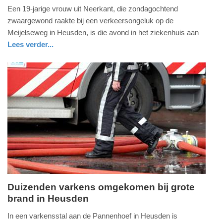
Een 19-jarige vrouw uit Neerkant, die zondagochtend
februari
zwaargewond raakte bij een verkeersongeluk op de
2020
Meijelseweg in Heusden, is die avond in het ziekenhuis aan
-
Lees verder...
09:10
Update:
09-
04-
2025
09:10
Duizenden varkens omgekomen bij grote
brand in Heusden
dinsdag,
23.
In een varkensstal aan de Pannenhoef in Heusden is