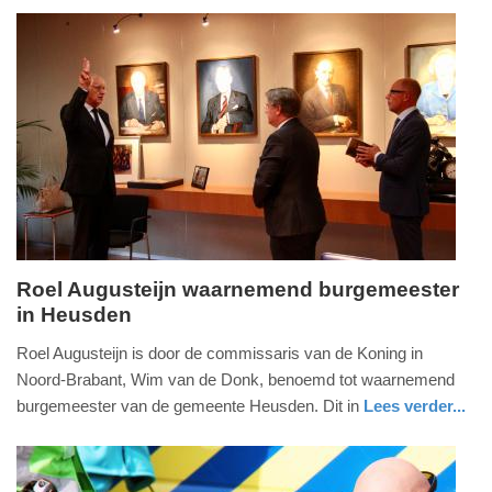
20:06
Update:
09-
04-
2025
09:10
Roel Augusteijn waarnemend burgemeester
in Heusden
maandag,
28.
Roel Augusteijn is door de commissaris van de Koning in
augustus
Noord-Brabant, Wim van de Donk, benoemd tot waarnemend
2017
burgemeester van de gemeente Heusden. Dit in
Lees verder...
-
nieuws
noord-
21:34
brabant