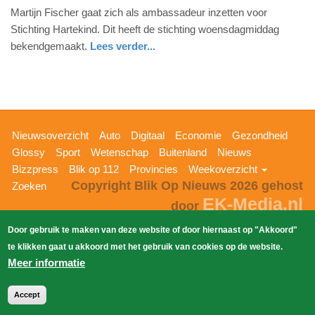
Martijn Fischer gaat zich als ambassadeur inzetten voor
april
Stichting Hartekind. Dit heeft de stichting woensdagmiddag
2017
bekendgemaakt.
Lees verder...
-
13:49
Update:
09-
04-
Hoofdnavigatie
Nieuwsoverzicht
Auto
Digitaal
Economie
Gezondheid
2025
Glossy
Sport
Wetenschap
Buitenland
Nieuws
09:10
Bizzpress
Blik op 112
Provincies
Weekoverzicht
Copyright Blik Op Nieuws 2026
gehost
Zoeken
EK-Media.nl
door
Door gebruik te maken van deze website of door hiernaast op "Akkoord"
te klikken gaat u akkoord met het gebruik van cookies op de website.
Meer informatie
Accept