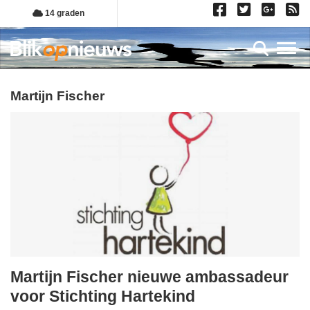
Overslaan
14 graden
en
naar
Toggl
de
inhoud
gaan
Martijn Fischer
Martijn Fischer nieuwe ambassadeur
woensdag,
voor Stichting Hartekind
19.