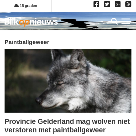
Overslaan
15 graden
en
naar
Toggl
de
inhoud
gaan
paintballgeweer
Provincie Gelderland mag wolven niet
dinsdag,
verstoren met paintballgeweer
11.