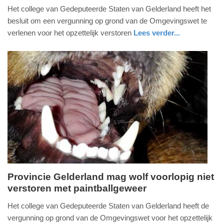
Het college van Gedeputeerde Staten van Gelderland heeft het
februari
besluit om een vergunning op grond van de Omgevingswet te
2025
verlenen voor het opzettelijk verstoren
Lees verder...
-
17:01
Update:
09-
04-
2025
09:10
Provincie Gelderland mag wolf voorlopig niet
verstoren met paintballgeweer
vrijdag,
24.
Het college van Gedeputeerde Staten van Gelderland heeft de
mei
vergunning op grond van de Omgevingswet voor het opzettelijk