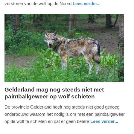
2024
verstoren van de wolf op de Noord
Lees verder...
-
nieuws
gelderland
15:46
Update:
09-
04-
2025
09:10
Gelderland mag nog steeds niet met
paintballgeweer op wolf schieten
vrijdag,
1.
De provincie Gelderland heeft nog steeds niet goed genoeg
september
onderbouwd waarom het nodig is om met een paintballgeweer
2023
op de wolf te schieten en dat er geen betere
Lees verder...
-
nieuws
gelderland
11:09