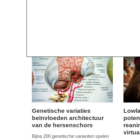
Genetische variaties
Lowla
beïnvloeden architectuur
poten
donderdag,
zondag,
van de hersenschors
reani
26.
17.
virtua
maart
novemb
Bijna 200 genetische varianten spelen