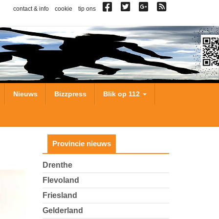
contact & info
cookie
tip ons
Nieuws
Bizzpress
Blik op 112
Provincie nieuws
Drenthe
Flevoland
Friesland
Gelderland