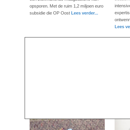
10:02
08:24
intensiv
opsporen. Met de ruim 1,2 miljoen euro
experti
subsidie die OP Oost
Lees verder...
Update:
Update:
gezondheid
gelderland
ontwenn
09-
09-
Lees ve
04-
04-
gezondh
gelderla
2025
2025
09:10
09:10