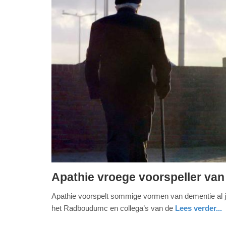
Apathie vroege voorspeller va
dinsdag,
Apathie voorspelt sommige vormen van dementie al j
15.
het Radboudumc en collega’s van de
Lees verder...
december
2020