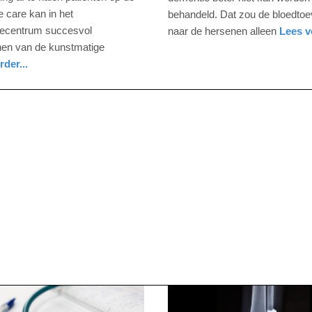
10:03
e care kan in het
behandeld. Dat zou de bloedtoe
secentrum succesvol
naar de hersenen alleen
Lees ve
Update:
gezondheid
gelderland
en van de kunstmatige
09-
rder...
04-
eid
nd
2025
09:10