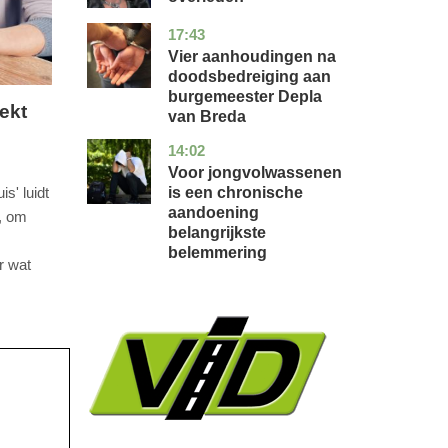
17:43
noord-
nieuws
brabant
Vier aanhoudingen na
doodsbedreiging aan
burgemeester Depla
ekt
van Breda
14:02
utrecht
gezondheid
Voor jongvolwassenen
is een chronische
is' luidt
aandoening
l, om
belangrijkste
belemmering
r wat