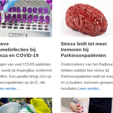
ieve
Stress leidt tot meer
melinfecties bij
tremoren bij
g,
maandag,
enza en COVID-19
Parkinsonpatiënten
11.
mei
ongen van veel COVID-patiënten
Onderzoekers van het Radbo
2020
C wordt de Aspergillus schimmel
hebben ontdekt hoe stress bij
-
ffen. Een parallel dringt zich op
Parkinsonpatiënten leidt tot meer
10:10
uenzapatiënten op de IC, die
en schudden, tremoren genaam
es verder...
resultaten
Lees verder...
Update:
eid
gezondheid
gelderland
09-
04-
2025