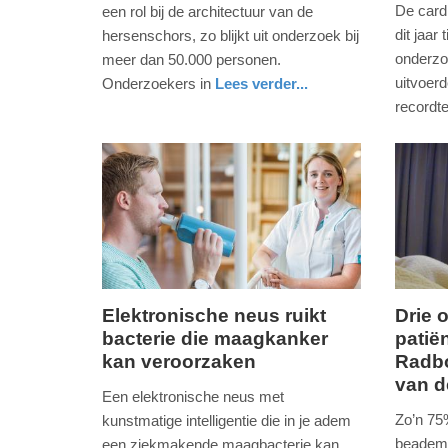
2020
2019
De card
een rol bij de architectuur van de
-
-
dit jaar
hersenschors, zo blijkt uit onderzoek bij
13:48
15:47
onderzo
meer dan 50.000 personen.
uitvoerd
Onderzoekers in
Lees verder...
Update:
Update:
gezondheid
gelderland
record
09-
09-
gezondh
gelderla
04-
04-
2025
2025
09:10
09:10
Elektronische neus ruikt
Drie 
bacterie die maagkanker
patië
vrijdag,
vrijdag,
kan veroorzaken
Radb
6.
6.
van 
september
septem
Een elektronische neus met
2019
2019
Zo’n 75
kunstmatige intelligentie die in je adem
-
-
beademi
een ziekmakende maagbacterie kan