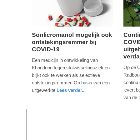
09:10
09:10
Sonlicromanol mogelijk ook
Conti
ontstekingsremmer bij
COVID
maandag,
woensd
COVID-19
uitge
4.
8.
verda
mei
april
Een medicijn in ontwikkeling van
2020
2020
Op de C
Khondrion tegen stofwisselingsziekten
-
-
Radboud
blijkt ook te werken als selectieve
10:38
11:15
continu
ontstekingsremmer. Op basis van een
levert b
uitgewerkte
Lees verder...
Update:
Update:
gezondheid
gelderland
van de p
09-
09-
gezondh
friesland
04-
04-
2025
2025
09:10
09:10