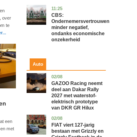
11:25
zuid-
economie
een
holland
CBS:
, over
Ondernemersvertrouwen
om te
minder negatief,
r...
ondanks economische
onzekerheid
Auto
02/08
auto
GAZOO Racing neemt
deel aan Dakar Rally
2027 met waterstof-
elektrisch prototype
ten
van DKR GR Hilux
02/08
auto
at een
FIAT viert 127-jarig
sen met
bestaan met Grizzly en