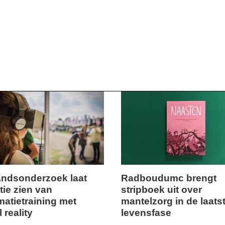
ndsonderzoek laat
Radboudumc brengt
tie zien van
stripboek uit over
dinsdag,
matietraining met
mantelzorg in de laats
24.
l reality
levensfase
er
september