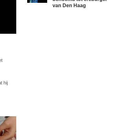
van Den Haag
et
 hij