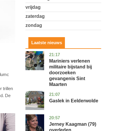
vrijdag
zaterdag
zondag
Laatste nieuws
21:17
buitenland
Mariniers verlenen
militaire bijstand bij
doorzoeken
udumc
gevangenis Sint
Maarten
 trillen
21:07
drenthe
nieuws
d. De
Gaslek in Eelderwolde
20:57
noord-
glossy
holland
Jerney Kaagman (79)
overleden