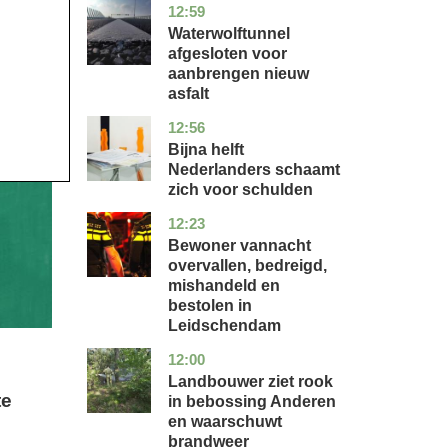
12:59
noord-
nieuws
holland
Waterwolftunnel
afgesloten voor
aanbrengen nieuw
asfalt
12:56
noord-
economie
holland
Bijna helft
Nederlanders schaamt
zich voor schulden
12:23
zuid-
nieuws
holland
Bewoner vannacht
overvallen, bedreigd,
mishandeld en
bestolen in
Leidschendam
12:00
drenthe
nieuws
Landbouwer ziet rook
te
in bebossing Anderen
en waarschuwt
brandweer