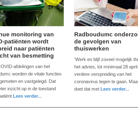
09:10
nue monitoring van
Radboudumc onderzo
-patiënten wordt
de gevolgen van
ag,
donderdag,
breid naar patiënten
thuiswerken
2.
cht van besmetting
april
'Werk en blijf zoveel mogelijk thu
2020
OVID-afdelingen van het
het advies, tot minimaal 28 apri
-
umc worden de vitale functies
verdere verspreiding van het
13:52
 gemeten en vastgelegd. Dat
coronavirus tegen te gaan. Maa
eter inzicht op in de toestand
doet dat met
Lees verder...
Update:
gezondheid
gelderland
atiënt
Lees verder...
09-
eid
04-
2025
09:10