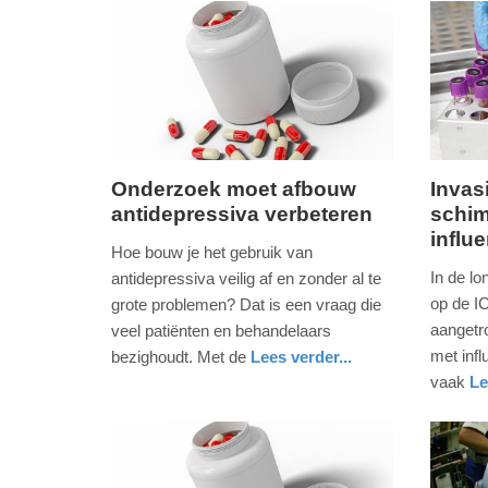
-
08:55
Update:
09-
04-
2025
Onderzoek moet afbouw
Invas
09:10
antidepressiva verbeteren
schim
woensdag,
maanda
influ
28.
29.
Hoe bouw je het gebruik van
oktober
juni
In de l
antidepressiva veilig af en zonder al te
2020
2020
op de I
grote problemen? Dat is een vraag die
-
-
aangetro
veel patiënten en behandelaars
20:38
10:31
met infl
bezighoudt. Met de
Lees verder...
gezondheid
noord-
vaak
Le
Update:
Update:
holland
gezondh
09-
09-
04-
04-
2025
2025