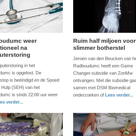
oudumc weer
Ruim half miljoen voor
tioneel na
slimmer botherstel
donderdag,
terstoring
3.
Jeroen van den Beucken van h
augustus
uterstoring in het
Radboudumc heeft een Game
2017
umc is opgelost. De
Changer-subsidie van ZonMw
-
top is beëindigd en de Spoed
ontvangen. Met die subsidie gaat
13:38
 Hulp (SEH) van het
samen met DSM Biomedical
umc is sinds 22:00 uur weer
onderzoeken of
Lees verder...
Update:
gezondheid
gelderland
es verder...
09-
eid
nd
04-
2025
09:10