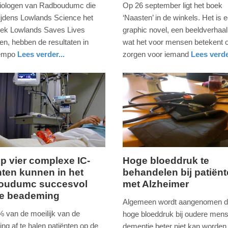
2019
iologen van Radboudumc die
Op 26 september ligt het boek
-
 tijdens Lowlands Science het
‘Naasten’ in de winkels. Het is 
12:41
ek Lowlands Saves Lives
graphic novel, een beeldverhaal
en, hebben de resultaten in
wat het voor mensen betekent 
Update:
tempo
Lees verder...
zorgen voor iemand
Lees verde
09-
eid
nd
gezondheid
gelderland
04-
2025
09:10
op vier complexe IC-
Hoge bloeddruk te
nten kunnen in het
behandelen bij patiën
woensdag,
oudumc succesvol
met Alzheimer
17.
de beademing
ber
juli
Algemeen wordt aangenomen d
2019
% van de moeilijk van de
hoge bloeddruk bij oudere men
-
ng af te halen patiënten op de
dementie beter niet kan worden