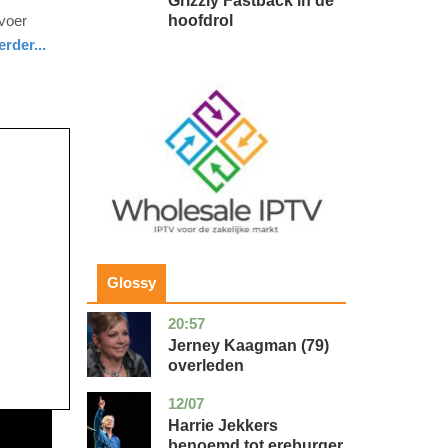
Grizzly Fastback in de
hoofdrol
voer
rder...
Image
Glossy
20:57
noord-
glossy
holland
Jerney Kaagman (79)
overleden
12/07
zuid-
glossy
holland
Harrie Jekkers
benoemd tot ereburger