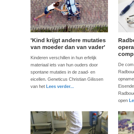
'Kind krijgt andere mutaties
Radb
van moeder dan van vader'
opera
dinsdag,
vrijdag,
compu
6.
26.
Kinderen verschillen in hun erfelijk
maart
januari
De comp
materiaal iets van hun ouders door
2018
2018
Radboud
spontane mutaties in de zaad- en
-
-
opnames
eicellen. Geneticus Christian Gilissen
11:16
18:55
Eisende
van het
Lees verder...
wetenschap
Radboud
Update:
Update:
open
Le
09-
09-
gezondh
gelderla
04-
04-
2025
2025
09:10
09:10