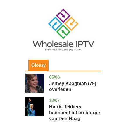
Image
Glossy
06/08
noord-
glossy
holland
Jerney Kaagman (79)
overleden
12/07
zuid-
glossy
holland
Harrie Jekkers
benoemd tot ereburger
van Den Haag