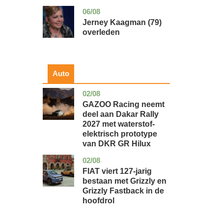
06/08
noord-
glossy
holland
Jerney Kaagman (79)
overleden
Auto
02/08
auto
GAZOO Racing neemt
deel aan Dakar Rally
2027 met waterstof-
elektrisch prototype
van DKR GR Hilux
02/08
auto
FIAT viert 127-jarig
bestaan met Grizzly en
Grizzly Fastback in de
hoofdrol