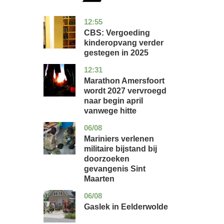
12:55
zuid-
economie
holland
CBS: Vergoeding
kinderopvang verder
gestegen in 2025
12:31
utrecht
nieuws
Marathon Amersfoort
wordt 2027 vervroegd
naar begin april
vanwege hitte
06/08
buitenland
Mariniers verlenen
militaire bijstand bij
doorzoeken
gevangenis Sint
Maarten
06/08
drenthe
nieuws
Gaslek in Eelderwolde