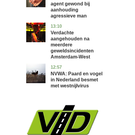
agent gewond bij
aanhouding
agressieve man
13:10
noord-
nieuws
holland
Verdachte
aangehouden na
meerdere
geweldsincidenten
Amsterdam-West
12:57
utrecht
nieuws
NVWA: Paard en vogel
in Nederland besmet
met westnijlvirus