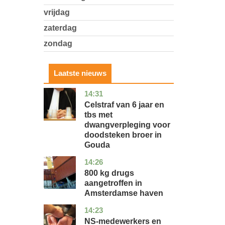
vrijdag
zaterdag
zondag
Laatste nieuws
14:31
zuid-
nieuws
holland
Celstraf van 6 jaar en
tbs met
dwangverpleging voor
doodsteken broer in
Gouda
14:26
noord-
nieuws
holland
800 kg drugs
aangetroffen in
Amsterdamse haven
14:23
flevoland
nieuws
NS-medewerkers en