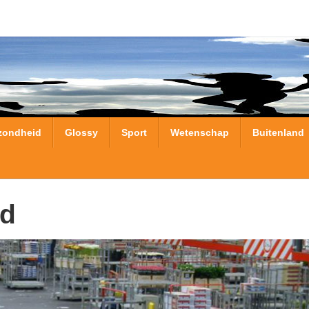
zondheid
Glossy
Sport
Wetenschap
Buitenland
nd