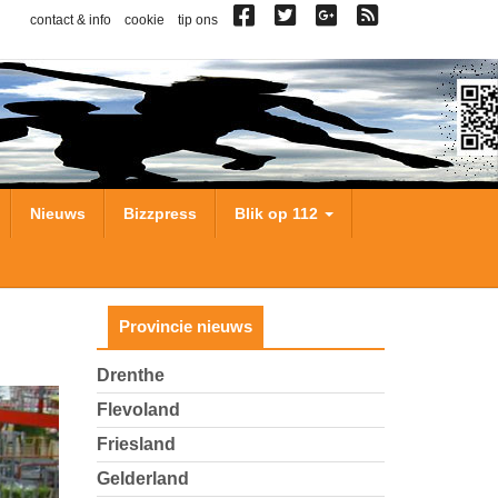
contact & info
cookie
tip ons
Nieuws
Bizzpress
Blik op 112
Provincie nieuws
Drenthe
Flevoland
Friesland
Gelderland