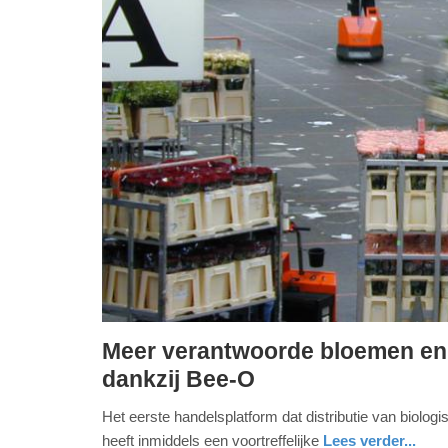
Meer verantwoorde bloemen en p
donderdag,
dankzij Bee-O
23.
Het eerste handelsplatform dat distributie van biolo
januari
heeft inmiddels een voortreffelijke
Lees verder...
2020