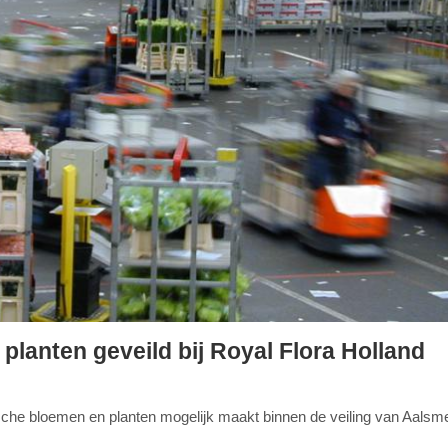
lanten geveild bij Royal Flora Holland
gische bloemen en planten mogelijk maakt binnen de veiling van Aalsm