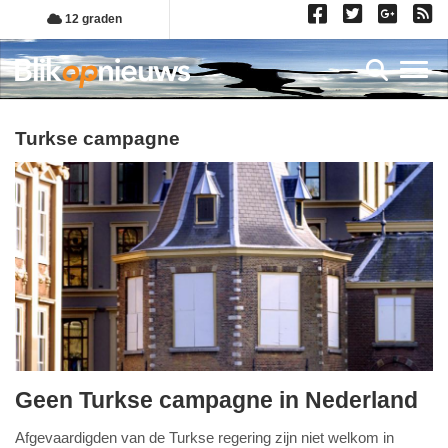
Overslaan
12 graden
en
naar
Toggl
de
inhoud
gaan
turkse campagne
Geen Turkse campagne in Nederland
zaterdag,
Afgevaardigden van de Turkse regering zijn niet welkom in
4.