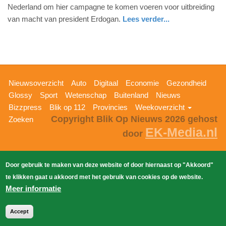
Nederland om hier campagne te komen voeren voor uitbreiding
maart
van macht van president Erdogan.
Lees verder...
2017
-
10:30
Update:
Hoofdnavigatie
09-
Nieuwsoverzicht
Auto
Digitaal
Economie
Gezondheid
04-
Glossy
Sport
Wetenschap
Buitenland
Nieuws
2025
Bizzpress
Blik op 112
Provincies
Weekoverzicht
Copyright Blik Op Nieuws 2026
gehost
09:10
Zoeken
EK-Media.nl
door
Door gebruik te maken van deze website of door hiernaast op "Akkoord"
te klikken gaat u akkoord met het gebruik van cookies op de website.
Meer informatie
Accept