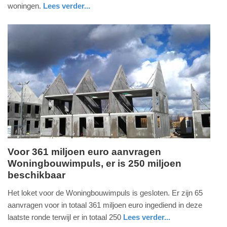
2023
woningen.
Lees verder...
-
nieuws
zuid-
21:24
holland
Update:
09-
04-
2025
09:10
Voor 361 miljoen euro aanvragen
Woningbouwimpuls, er is 250 miljoen
dinsdag,
beschikbaar
21.
september
Het loket voor de Woningbouwimpuls is gesloten. Er zijn 65
2021
aanvragen voor in totaal 361 miljoen euro ingediend in deze
-
laatste ronde terwijl er in totaal 250
Lees verder...
14:54