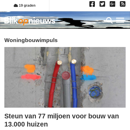
Overslaan
19 graden
en
naar
Toggl
de
inhoud
gaan
woningbouwimpuls
Steun van 77 miljoen voor bouw van
donderdag,
13.000 huizen
28.