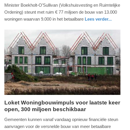
Minister Boekholt-O’Sullivan (Volkshuisvesting en Ruimtelijke
mei
Ordening) steunt met ruim € 77 miljoen de bouw van 13.000
2026
woningen waarvan 9.000 in het betaalbare
Lees verder...
-
20:43
Update:
28-
05-
2026
20:50
Loket Woningbouwimpuls voor laatste keer
open, 300 miljoen beschikbaar
maandag,
18.
Gemeenten kunnen vanaf vandaag opnieuw financiële steun
december
aanvragen voor de versnelde bouw van meer betaalbare