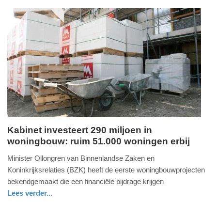
nieuws
zuid-
holland
Update:
09-
04-
2025
09:10
Kabinet investeert 290 miljoen in
woningbouw: ruim 51.000 woningen erbij
donderdag,
10.
Minister Ollongren van Binnenlandse Zaken en
september
Koninkrijksrelaties (BZK) heeft de eerste woningbouwprojecten
2020
bekendgemaakt die een financiële bijdrage krijgen
-
Lees verder...
08:33
economie
zuid-
holland