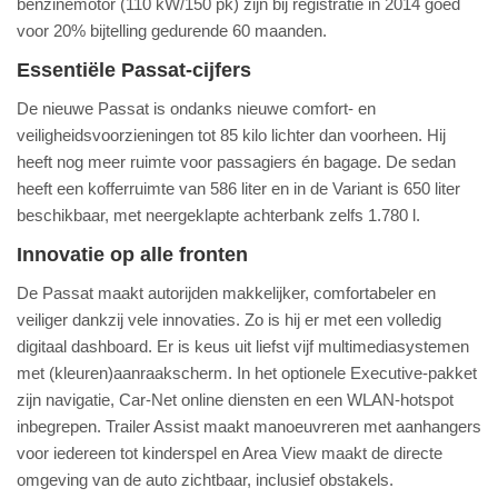
benzinemotor (110 kW/150 pk) zijn bij registratie in 2014 goed
voor 20% bijtelling gedurende 60 maanden.
Essentiële Passat-cijfers
​De nieuwe Passat is ondanks nieuwe comfort- en
veiligheidsvoorzieningen tot 85 kilo lichter dan voorheen. Hij
heeft nog meer ruimte voor passagiers én bagage. De sedan
heeft een kofferruimte van 586 liter en in de Variant is 650 liter
beschikbaar, met neergeklapte achterbank zelfs 1.780 l.
Innovatie op alle fronten
De Passat maakt autorijden makkelijker, comfortabeler en
veiliger dankzij vele innovaties. Zo is hij er met een volledig
digitaal dashboard. Er is keus uit liefst vijf multimediasystemen
met (kleuren)aanraakscherm. In het optionele Executive-pakket
zijn navigatie, Car-Net online diensten en een WLAN-hotspot
inbegrepen. Trailer Assist maakt manoeuvreren met aanhangers
voor iedereen tot kinderspel en Area View maakt de directe
omgeving van de auto zichtbaar, inclusief obstakels.