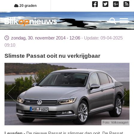
Overslaan
20 graden
en
naar
Toggl
de
inhoud
zondag, 30. november 2014 - 12:06
Update: 09-04-2025
gaan
09:10
Slimste Passat ooit nu verkrijgbaar
Foto: Volkswagen
Leusden
De nieuwe Passat is slimmer dan ooit. De Passat