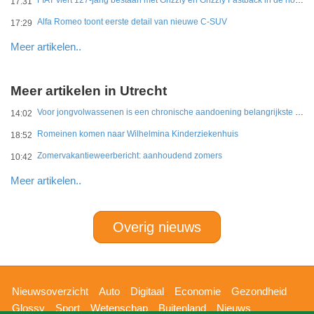
FIAT viert 127-jarig bestaan met Grizzly en Grizzly Fastback in de hoofdrol
17:31
Alfa Romeo toont eerste detail van nieuwe C-SUV
17:29
Meer artikelen..
Meer artikelen in Utrecht
Voor jongvolwassenen is een chronische aandoening belangrijkste belemmering
14:02
Romeinen komen naar Wilhelmina Kinderziekenhuis
18:52
Zomervakantieweerbericht: aanhoudend zomers
10:42
Meer artikelen..
Overig nieuws
Hoofdnavigatie
Nieuwsoverzicht
Auto
Digitaal
Economie
Gezondheid
Glossy
Sport
Wetenschap
Buitenland
Nieuws