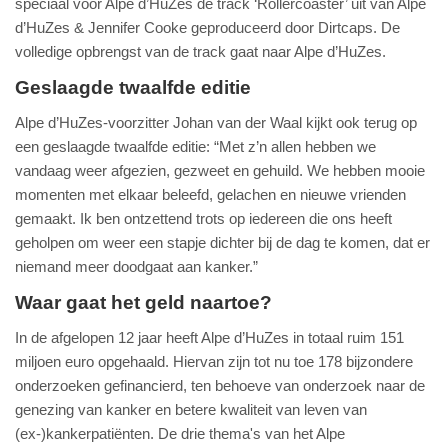
speciaal voor Alpe d’HuZes de track ‘Rollercoaster’ uit van Alpe
d’HuZes & Jennifer Cooke geproduceerd door Dirtcaps. De
volledige opbrengst van de track gaat naar Alpe d’HuZes.
Geslaagde twaalfde editie
Alpe d’HuZes-voorzitter Johan van der Waal kijkt ook terug op
een geslaagde twaalfde editie: “Met z’n allen hebben we
vandaag weer afgezien, gezweet en gehuild. We hebben mooie
momenten met elkaar beleefd, gelachen en nieuwe vrienden
gemaakt. Ik ben ontzettend trots op iedereen die ons heeft
geholpen om weer een stapje dichter bij de dag te komen, dat er
niemand meer doodgaat aan kanker.”
Waar gaat het geld naartoe?
In de afgelopen 12 jaar heeft Alpe d’HuZes in totaal ruim 151
miljoen euro opgehaald. Hiervan zijn tot nu toe 178 bijzondere
onderzoeken gefinancierd, ten behoeve van onderzoek naar de
genezing van kanker en betere kwaliteit van leven van
(ex-)kankerpatiënten. De drie thema's van het Alpe