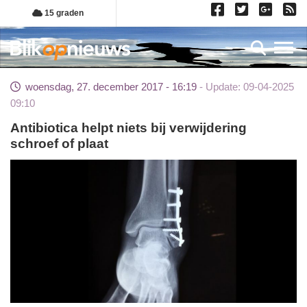
Overslaan
15 graden
en
naar
Toggl
de
inhoud
woensdag, 27. december 2017 - 16:19
Update: 09-04-2025
gaan
09:10
Antibiotica helpt niets bij verwijdering
schroef of plaat