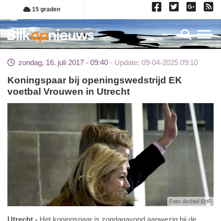
Overslaan
15 graden
en
naar
Toggl
de
inhoud
zondag, 16. juli 2017 - 09:40
Update: 09-04-2025 09:10
gaan
Koningspaar bij openingswedstrijd EK
voetbal Vrouwen in Utrecht
Foto: Archief EHF
Utrecht
Het koningspaar is zondagavond aanwezig bij de