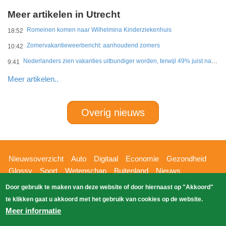
Meer artikelen in Utrecht
Romeinen komen naar Wilhelmina Kinderziekenhuis
18:52
Zomervakantieweerbericht: aanhoudend zomers
10:42
Nederlanders zien vakanties uitbundiger worden, terwijl 49% juist naar eenvoud verlangt
9:41
Meer artikelen..
Overig nieuws
Hoofdnavigatie
Nieuwsoverzicht
Auto
Digitaal
Economie
Gezondheid
Glossy
Sport
Wetenschap
Buitenland
Nieuws
Bizzpress
Blik op 112
Provincies
Weekoverzicht
Door gebruik te maken van deze website of door hiernaast op "Akkoord"
Copyright Blik Op Nieuws 2026
gehost
Zoeken
te klikken gaat u akkoord met het gebruik van cookies op de website.
EK-Media.nl
door
Meer informatie