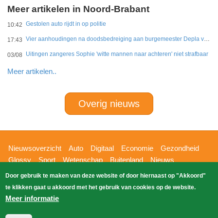
Meer artikelen in Noord-Brabant
Gestolen auto rijdt in op politie
10:42
Vier aanhoudingen na doodsbedreiging aan burgemeester Depla van Breda
17:43
Uitingen zangeres Sophie 'witte mannen naar achteren' niet strafbaar
03/08
Meer artikelen..
Overig nieuws
Hoofdnavigatie
Nieuwsoverzicht
Auto
Digitaal
Economie
Gezondheid
Glossy
Sport
Wetenschap
Buitenland
Nieuws
Bizzpress
Blik op 112
Provincies
Weekoverzicht
Door gebruik te maken van deze website of door hiernaast op "Akkoord"
Copyright Blik Op Nieuws 2026
gehost
Zoeken
te klikken gaat u akkoord met het gebruik van cookies op de website.
EK-Media.nl
door
Meer informatie