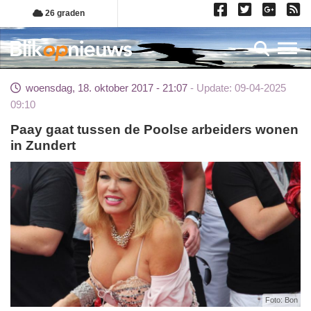
Overslaan
26 graden
en
naar
Toggl
de
inhoud
woensdag, 18. oktober 2017 - 21:07
Update: 09-04-2025
gaan
09:10
Paay gaat tussen de Poolse arbeiders wonen
in Zundert
Foto: Bon