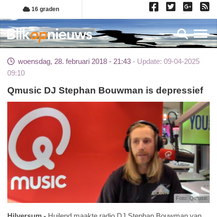
Overslaan
16 graden
en
naar
Toggl
de
inhoud
woensdag, 28. februari 2018 - 21:43
Update: 09-04-2025
gaan
09:10
Qmusic DJ Stephan Bouwman is depressief
Foto: Qmusic
Hilversum
Huilend maakte radio DJ Stephan Bouwman van