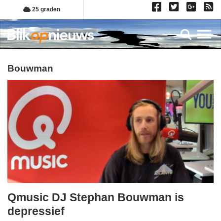
Overslaan
25 graden
en
naar
Toggl
de
inhoud
gaan
Bouwman
Qmusic DJ Stephan Bouwman is
woensdag,
depressief
28.