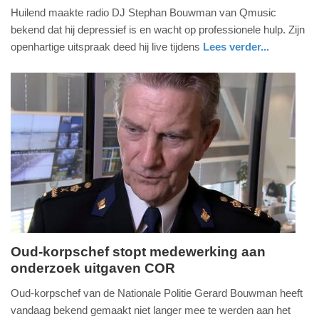
Huilend maakte radio DJ Stephan Bouwman van Qmusic
februari
bekend dat hij depressief is en wacht op professionele hulp. Zijn
2018
openhartige uitspraak deed hij live tijdens
Lees verder...
-
21:43
Update:
09-
04-
2025
09:10
Oud-korpschef stopt medewerking aan
onderzoek uitgaven COR
woensdag,
8.
Oud-korpschef van de Nationale Politie Gerard Bouwman heeft
maart
vandaag bekend gemaakt niet langer mee te werden aan het