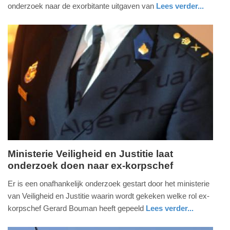
2017
onderzoek naar de exorbitante uitgaven van
Lees verder...
-
nieuws
zuid-
20:01
holland
Update:
09-
04-
2025
09:10
Ministerie Veiligheid en Justitie laat
onderzoek doen naar ex-korpschef
dinsdag,
1.
Er is een onafhankelijk onderzoek gestart door het ministerie
november
van Veiligheid en Justitie waarin wordt gekeken welke rol ex-
2016
korpschef Gerard Bouman heeft gepeeld
Lees verder...
-
nieuws
11:22