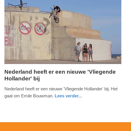
Update:
09-
04-
2025
09:10
Nederland heeft er een nieuwe 'Vliegende
Hollander' bij
maandag,
2.
Nederland heeft er een nieuwe 'Vliegende Hollander' bij. Het
februari
gaat om Emile Bouwman.
Lees verder...
2015
sport
zeeland
-
22:08
Update: