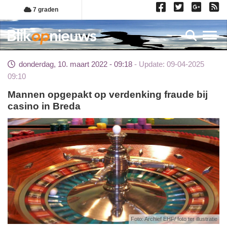
Overslaan
7 graden
en
naar
Toggl
de
inhoud
donderdag, 10. maart 2022 - 09:18
Update: 09-04-2025
gaan
09:10
Mannen opgepakt op verdenking fraude bij
casino in Breda
Foto: Archief EHF/ foto ter illustratie