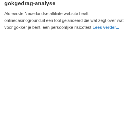
gokgedrag-analyse
woensdag,
26.
Als eerste Nederlandse affiliate website heeft
januari
onlinecasinoground.nl een tool gelanceerd die wat zegt over wat
2022
voor gokker je bent, een persoonlijke risicotest
Lees verder...
-
nieuws
noord-
16:26
holland
Update:
09-
04-
2025
09:10