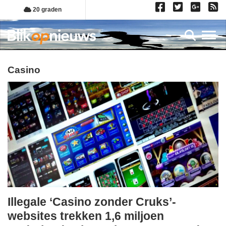
Overslaan
20 graden
en
naar
Toggl
de
inhoud
gaan
casino
Illegale ‘Casino zonder Cruks’-
maandag,
websites trekken 1,6 miljoen
1.