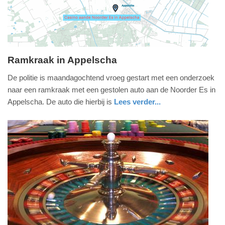
09:10
Ramkraak in Appelscha
maandag,
De politie is maandagochtend vroeg gestart met een onderzoek
4.
naar een ramkraak met een gestolen auto aan de Noorder Es in
april
Appelscha. De auto die hierbij is
Lees verder...
2022
nieuws
friesland
-
10:16
Update:
09-
04-
2025
09:10