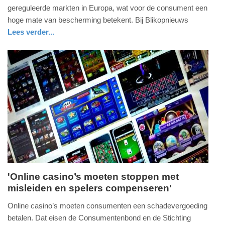
december
gereguleerde markten in Europa, wat voor de consument een
2025
hoge mate van bescherming betekent. Bij Blikopnieuws
-
Lees verder...
18:37
buitenland
Update:
01-
12-
2025
19:00
'Online casino’s moeten stoppen met
misleiden en spelers compenseren'
vrijdag,
21.
Online casino’s moeten consumenten een schadevergoeding
november
betalen. Dat eisen de Consumentenbond en de Stichting
2025