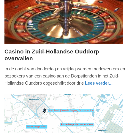
09-
04-
2025
09:10
Casino in Zuid-Hollandse Ouddorp
overvallen
vrijdag,
13.
In de nacht van donderdag op vrijdag werden medewerkers en
mei
bezoekers van een casino aan de Dorpstienden in het Zuid-
2022
Hollandse Ouddorp opgeschrikt door drie
Lees verder...
-
nieuws
zuid-
politie
13:52
holland
Update:
09-
04-
2025