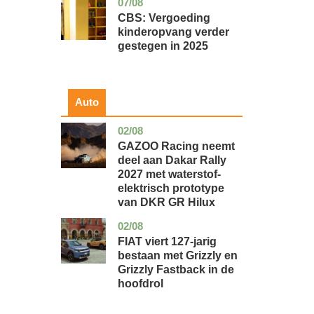
07/08
zuid-
economie
holland
CBS: Vergoeding
kinderopvang verder
gestegen in 2025
Auto
02/08
auto
GAZOO Racing neemt
deel aan Dakar Rally
2027 met waterstof-
elektrisch prototype
van DKR GR Hilux
02/08
auto
FIAT viert 127-jarig
bestaan met Grizzly en
Grizzly Fastback in de
hoofdrol