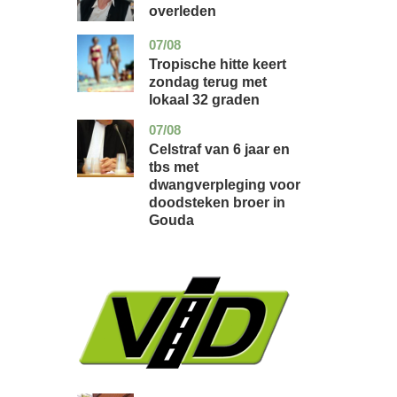
overleden
07/08
utrecht
nieuws
Tropische hitte keert
zondag terug met
lokaal 32 graden
07/08
zuid-
nieuws
holland
Celstraf van 6 jaar en
tbs met
dwangverpleging voor
doodsteken broer in
Gouda