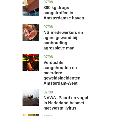
07/08
noord-
nieuws
holland
800 kg drugs
aangetroffen in
Amsterdamse haven
07/08
flevoland
nieuws
NS-medewerkers en
agent gewond bij
aanhouding
agressieve man
07/08
noord-
nieuws
holland
Verdachte
aangehouden na
meerdere
geweldsincidenten
Amsterdam-West
07/08
utrecht
nieuws
NVWA: Paard en vogel
in Nederland besmet
met westnijlvirus