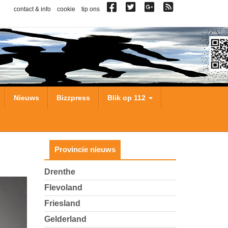
contact & info
cookie
tip ons
Nieuws
Bizzpress
Blik op 112
Provincie nieuws
Drenthe
Flevoland
Friesland
Gelderland