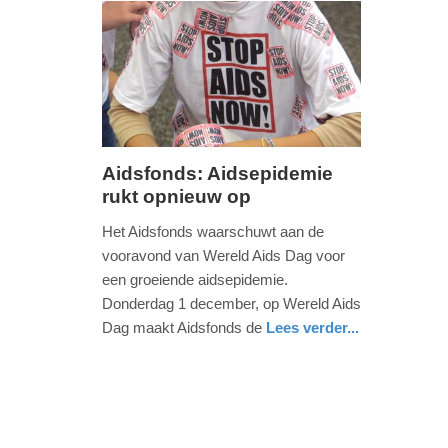
-
13:18
Update:
09-
04-
2025
Aidsfonds: Aidsepidemie
09:10
rukt opnieuw op
woensdag,
30.
Het Aidsfonds waarschuwt aan de
november
vooravond van Wereld Aids Dag voor
2016
een groeiende aidsepidemie.
-
Donderdag 1 december, op Wereld Aids
15:45
Dag maakt Aidsfonds de
Lees verder...
gezondheid
noord-
Update:
holland
09-
04-
2025