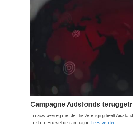
Campagne Aidsfonds teruggetro
dinsdag,
In nauw overleg met de Hiv Vereniging heeft Aidsfond
6.
trekken. Hoewel de campagne
Lees verder...
december
2016