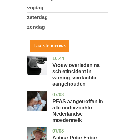
vrijdag
zaterdag
zondag
Laatste nieuws
10:44
zuid-
nieuws
holland
Vrouw overleden na
schietincident in
woning, verdachte
aangehouden
07/08
utrecht
gezondheid
PFAS aangetroffen in
alle onderzochte
Nederlandse
moedermelk
07/08
noord-
glossy
holland
Acteur Peter Faber