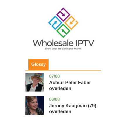
Image
Glossy
07/08
noord-
glossy
holland
Acteur Peter Faber
overleden
06/08
noord-
glossy
holland
Jerney Kaagman (79)
overleden