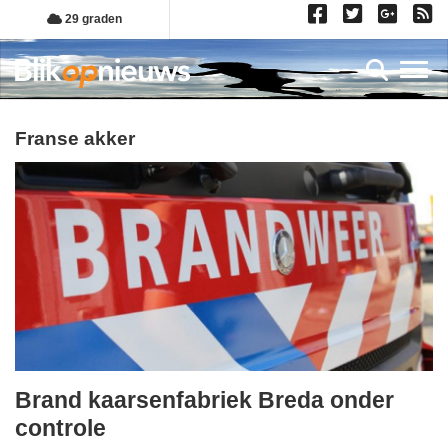
Overslaan
29 graden
en
naar
Toggl
de
inhoud
gaan
franse akker
Brand kaarsenfabriek Breda onder
zondag,
controle
24.