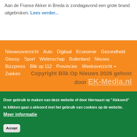
Aan de Franse Akker in Breda is zondagavond een grote brand
februari
uitgebroken.
Lees verder...
2019
-
20:12
Update:
09-
Hoofdnavigatie
Nieuwsoverzicht
Auto
Digitaal
Economie
Gezondheid
04-
Glossy
Sport
Wetenschap
Buitenland
Nieuws
2025
Bizzpress
Blik op 112
Provincies
Weekoverzicht
09:10
Copyright Blik Op Nieuws 2026
gehost
Zoeken
EK-Media.nl
door
Door gebruik te maken van deze website of door hiernaast op "Akkoord"
te klikken gaat u akkoord met het gebruik van cookies op de website.
Meer informatie
Accept