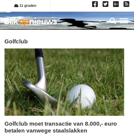
Overslaan
11 graden
en
naar
Toggl
de
inhoud
gaan
golfclub
Golfclub moet transactie van 8.000,- euro
betalen vanwege staalslakken
donderdag,