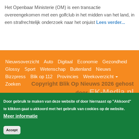
14.
Het Openbaar Ministerie (OM) is een transactie
mei
overeengekomen met een golfclub in het midden van het land, in
2026
een strafrechtelijk onderzoek naar het onjuist
Lees verder...
-
nieuws
gelderland
20:52
Update:
14-
Hoofdnavigatie
Nieuwsoverzicht
Auto
Digitaal
Economie
Gezondheid
05-
Glossy
Sport
Wetenschap
Buitenland
Nieuws
2026
Bizzpress
Blik op 112
Provincies
Weekoverzicht
21:29
Copyright Blik Op Nieuws 2026
gehost
Zoeken
EK-Media.nl
door
Door gebruik te maken van deze website of door hiernaast op "Akkoord"
te klikken gaat u akkoord met het gebruik van cookies op de website.
Meer informatie
Accept