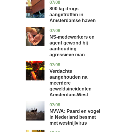
07/08
noord-
nieuws
holland
800 kg drugs
aangetroffen in
Amsterdamse haven
07/08
flevoland
nieuws
NS-medewerkers en
agent gewond bij
aanhouding
agressieve man
07/08
noord-
nieuws
holland
Verdachte
aangehouden na
meerdere
geweldsincidenten
Amsterdam-West
07/08
utrecht
nieuws
NVWA: Paard en vogel
in Nederland besmet
met westnijlvirus