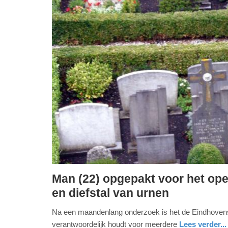
Man (22) opgepakt voor het op
woensdag,
en diefstal van urnen
23.
Na een maandenlang onderzoek is het de Eindhovense
oktober
verantwoordelijk houdt voor meerdere
Lees verder...
2019