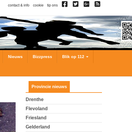
contact & info
cookie
tip ons
Nieuws
Bizzpress
Blik op 112
Provincie nieuws
Drenthe
Flevoland
Friesland
Gelderland