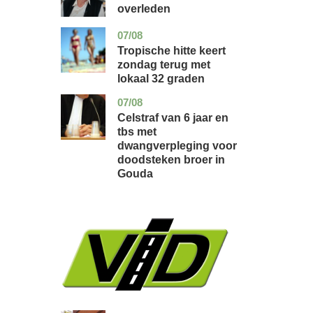
overleden
07/08
utrecht
nieuws
Tropische hitte keert
zondag terug met
lokaal 32 graden
07/08
zuid-
nieuws
holland
Celstraf van 6 jaar en
tbs met
dwangverpleging voor
doodsteken broer in
Gouda