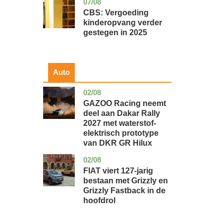
07/08
zuid-
economie
holland
CBS: Vergoeding
kinderopvang verder
gestegen in 2025
Auto
02/08
auto
GAZOO Racing neemt
deel aan Dakar Rally
2027 met waterstof-
elektrisch prototype
van DKR GR Hilux
02/08
auto
FIAT viert 127-jarig
bestaan met Grizzly en
Grizzly Fastback in de
hoofdrol