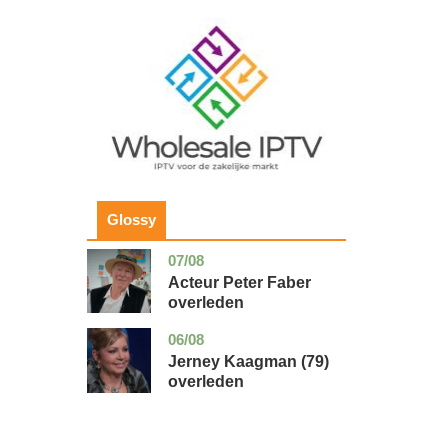
Image
Glossy
07/08
noord-
glossy
holland
Acteur Peter Faber
overleden
06/08
noord-
glossy
holland
Jerney Kaagman (79)
overleden