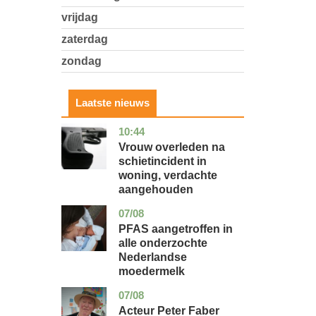
vrijdag
zaterdag
zondag
Laatste nieuws
10:44
zuid-
nieuws
holland
Vrouw overleden na
schietincident in
woning, verdachte
aangehouden
07/08
utrecht
gezondheid
PFAS aangetroffen in
alle onderzochte
Nederlandse
moedermelk
07/08
noord-
glossy
holland
Acteur Peter Faber