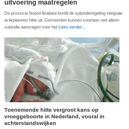
uitvoering maatregelen
maart
2026
De provincie Noord-Brabant breidt de subsidieregeling integrale
-
actieplannen hitte uit. Gemeenten kunnen voortaan niet alleen
21:09
subsidie aanvragen voor het
Lees verder...
Update:
01-
03-
2026
21:12
Toenemende hitte vergroot kans op
vroeggeboorte in Nederland, vooral in
donderdag,
achterstandswijken
26.