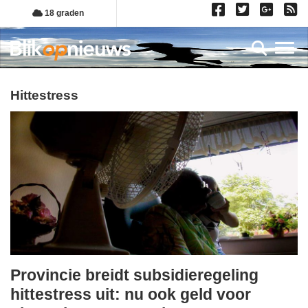
Overslaan
18 graden
en
naar
Toggl
de
inhoud
gaan
hittestress
Provincie breidt subsidieregeling
zondag,
hittestress uit: nu ook geld voor
1.