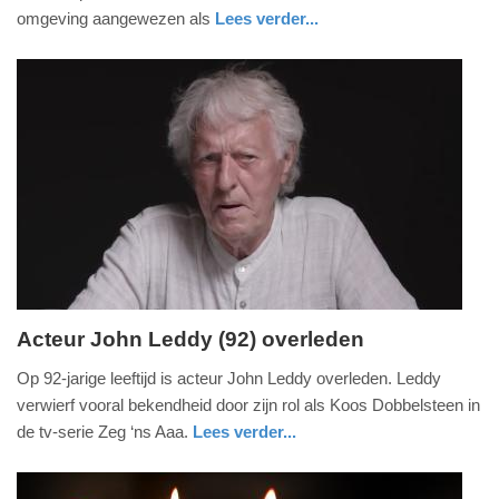
13:45
omgeving aangewezen als
Lees verder...
Update:
09-
04-
2025
09:10
Acteur John Leddy (92) overleden
maandag,
Op 92-jarige leeftijd is acteur John Leddy overleden. Leddy
26.
verwierf vooral bekendheid door zijn rol als Koos Dobbelsteen in
december
de tv-serie Zeg ‘ns Aaa.
Lees verder...
2022
glossy
noord-
-
brabant
16:28