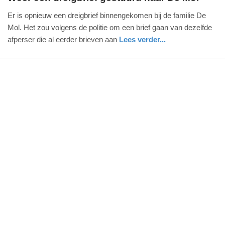
vrijdag,
Er is opnieuw een dreigbrief binnengekomen bij de familie De
10.
Mol. Het zou volgens de politie om een brief gaan van dezelfde
oktober
afperser die al eerder brieven aan
Lees verder...
2014
noord-
-
holland
11:41
Update:
09-
04-
2025
09:10