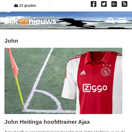
Overslaan
23 graden
en
naar
Toggl
de
inhoud
gaan
john
John Heitinga hoofdtrainer Ajax
zaterdag,