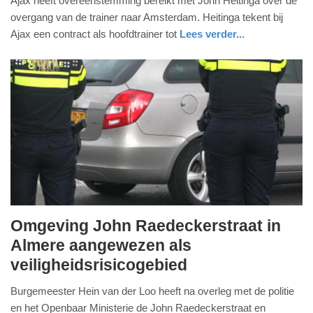
Ajax heeft overeenstemming bereikt met John Heitinga over de
31.
overgang van de trainer naar Amsterdam. Heitinga tekent bij
mei
Ajax een contract als hoofdtrainer tot
Lees verder...
2025
sport
noord-
-
holland
17:26
Update:
31-
05-
2025
17:28
Omgeving John Raedeckerstraat in
zaterdag,
Almere aangewezen als
11.
veiligheidsrisicogebied
januari
2025
Burgemeester Hein van der Loo heeft na overleg met de politie
-
en het Openbaar Ministerie de John Raedeckerstraat en