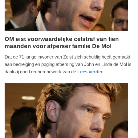
04-
2025
09:10
OM eist voorwaardelijke celstraf van tien
maanden voor afperser familie De Mol
donderdag,
18.
Dat de 71-jarige inwoner van Zeist zich schuldig heeft gemaakt
juni
aan bedreiging en poging afpersing van John en Linda de Mol is
2015
dankzij goed recherchewerk van de
Lees verder...
-
noord-
13:28
holland
Update:
09-
04-
2025
09:10