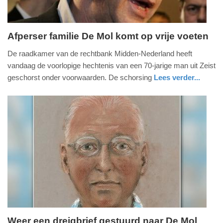
Afperser familie De Mol komt op vrije voeten
donderdag,
De raadkamer van de rechtbank Midden-Nederland heeft
23.
vandaag de voorlopige hechtenis van een 70-jarige man uit Zeist
april
geschorst onder voorwaarden. De schorsing
Lees verder...
2015
noord-
-
holland
16:47
Update:
09-
04-
2025
09:10
Weer een dreigbrief gestuurd naar De Mol