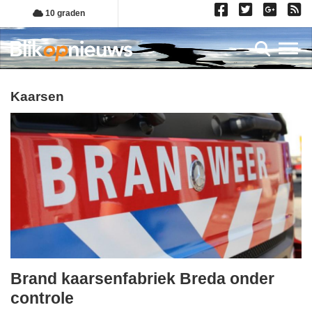
Overslaan
10 graden
en
naar
Toggl
de
inhoud
gaan
kaarsen
Brand kaarsenfabriek Breda onder
zondag,
controle
24.