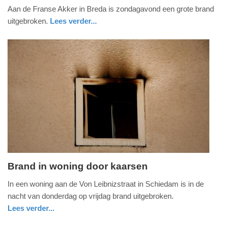
Aan de Franse Akker in Breda is zondagavond een grote brand
februari
uitgebroken.
Lees verder...
2019
-
20:12
Update:
09-
04-
2025
09:10
Brand in woning door kaarsen
vrijdag,
In een woning aan de Von Leibnizstraat in Schiedam is in de
29.
nacht van donderdag op vrijdag brand uitgebroken.
mei
Lees verder...
2015
zuid-