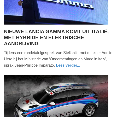
2025
09:10
NIEUWE LANCIA GAMMA KOMT UIT ITALIË,
MET HYBRIDE EN ELEKTRISCHE
woensdag,
AANDRIJVING
1.
januari
Tijdens een rondetafelgesprek van Stellantis met minister Adolfo
2025
Urso bij het Ministerie van ‘Ondernemingen en Made in Italy’,
-
sprak Jean‑Philippe Imparato,
Lees verder...
11:11
auto
Update:
09-
04-
2025
09:10