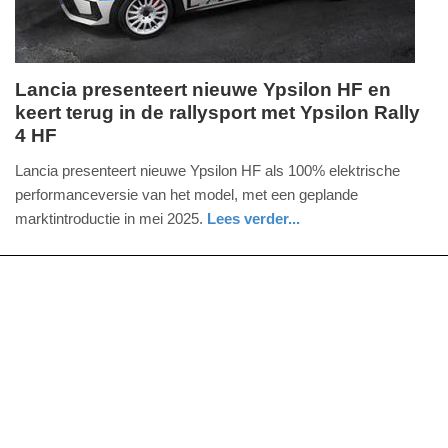
Lancia presenteert nieuwe Ypsilon HF en
keert terug in de rallysport met Ypsilon Rally
zaterdag,
4 HF
1.
juni
Lancia presenteert nieuwe Ypsilon HF als 100% elektrische
2024
performanceversie van het model, met een geplande
-
marktintroductie in mei 2025.
Lees verder...
09:38
auto
Update:
09-
04-
2025
09:10