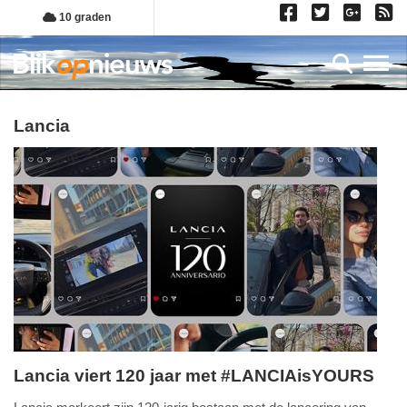
Overslaan
10 graden
en
naar
Toggl
de
inhoud
gaan
Lancia
Lancia viert 120 jaar met #LANCIAisYOURS
vrijdag,