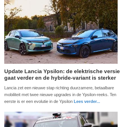
-
19:23
Update:
01-
08-
2025
19:25
Update Lancia Ypsilon: de elektrische versie
gaat verder en de hybride‑variant is sterker
vrijdag,
2.
Lancia zet een nieuwe stap richting duurzamere, betaalbare
mei
mobiliteit met twee nieuwe upgrades in de Ypsilon‑reeks. Ten
2025
eerste is er een evolutie in de Ypsilon
Lees verder...
-
auto
08:50
Update: