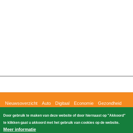
Hoofdnavigatie
Nieuwsoverzicht
Auto
Digitaal
Economie
Gezondheid
Glossy
Sport
Wetenschap
Buitenland
Nieuws
Door gebruik te maken van deze website of door hiernaast op "Akkoord"
Bizzpress
Blik op 112
Provincies
Weekoverzicht
te klikken gaat u akkoord met het gebruik van cookies op de website.
Copyright Blik Op Nieuws 2026
gehost
Zoeken
Meer informatie
EK-Media.nl