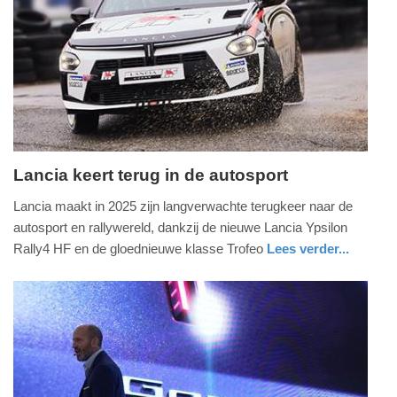
02-
05-
2025
08:52
Lancia keert terug in de autosport
zaterdag,
Lancia maakt in 2025 zijn langverwachte terugkeer naar de
1.
autosport en rallywereld, dankzij de nieuwe Lancia Ypsilon
februari
Rally4 HF en de gloednieuwe klasse Trofeo
Lees verder...
2025
auto
-
08:41
Update:
09-
04-