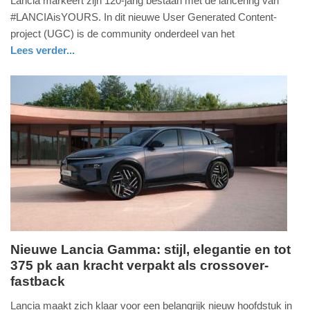
Lancia markeert zijn 120-jarig bestaan met de lancering van
3.
#LANCIAisYOURS. In dit nieuwe User Generated Content-
juli
project (UGC) is de community onderdeel van het
2026
Lees verder...
-
auto
12:59
Update:
03-
07-
2026
13:01
Nieuwe Lancia Gamma: stijl, elegantie en tot
375 pk aan kracht verpakt als crossover-
maandag,
fastback
1.
juni
Lancia maakt zich klaar voor een belangrijk nieuw hoofdstuk in