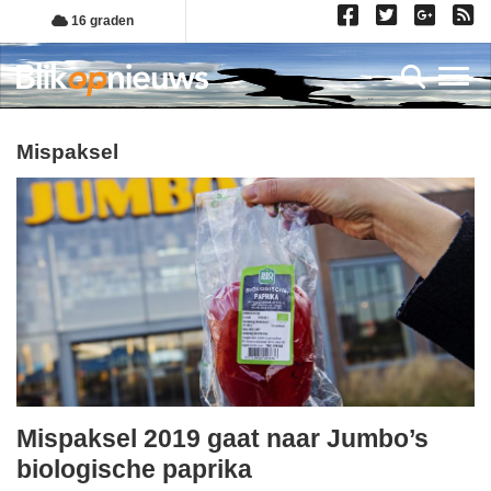
Overslaan
16 graden
en
naar
Toggl
de
inhoud
gaan
mispaksel
Mispaksel 2019 gaat naar Jumbo’s
dinsdag,
biologische paprika
29.