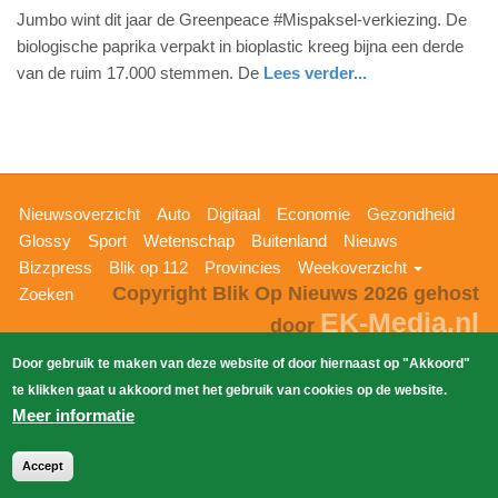
Jumbo wint dit jaar de Greenpeace #Mispaksel-verkiezing. De
oktober
biologische paprika verpakt in bioplastic kreeg bijna een derde
2019
van de ruim 17.000 stemmen. De
Lees verder...
-
13:05
Update:
09-
04-
Hoofdnavigatie
Nieuwsoverzicht
Auto
Digitaal
Economie
Gezondheid
2025
Glossy
Sport
Wetenschap
Buitenland
Nieuws
09:10
Bizzpress
Blik op 112
Provincies
Weekoverzicht
Copyright Blik Op Nieuws 2026
gehost
Zoeken
EK-Media.nl
door
Door gebruik te maken van deze website of door hiernaast op "Akkoord"
te klikken gaat u akkoord met het gebruik van cookies op de website.
Meer informatie
Accept