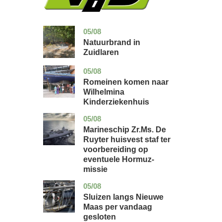
05/08
drenthe
nieuws
Natuurbrand in
Zuidlaren
05/08
utrecht
nieuws
Romeinen komen naar
Wilhelmina
Kinderziekenhuis
05/08
zuid-
nieuws
holland
Marineschip Zr.Ms. De
Ruyter huisvest staf ter
voorbereiding op
eventuele Hormuz-
missie
05/08
zuid-
nieuws
holland
Sluizen langs Nieuwe
Maas per vandaag
gesloten