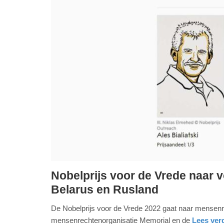
Nobelprijs voor de Vrede naar 
vrijdag,
Belarus en Rusland
7.
De Nobelprijs voor de Vrede 2022 gaat naar mensenre
oktober
mensenrechtenorganisatie Memorial en de
Lees verd
2022