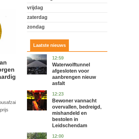
vrijdag
zaterdag
zondag
Laatste nieuws
12:59
noord-
nieuws
aan
holland
Waterwolftunnel
orgen
afgesloten voor
aardig
aanbrengen nieuw
asfalt
12:23
zuid-
nieuws
holland
Bewoner vannacht
ousafzai
overvallen, bedreigd,
prijs
mishandeld en
bestolen in
Leidschendam
12:00
drenthe
nieuws