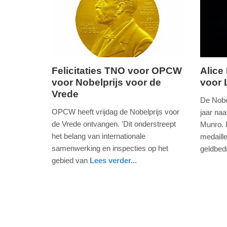
2025
2025
09:10
09:10
Felicitaties TNO voor OPCW
Alice
voor Nobelprijs voor de
voor 
vrijdag,
donderd
Vrede
11.
10.
De Nobel
oktober
oktober
OPCW heeft vrijdag de Nobelprijs voor
jaar na
2013
2013
de Vrede ontvangen. 'Dit onderstreept
Munro. D
-
-
het belang van internationale
medaill
13:55
15:54
samenwerking en inspecties op het
geldbed
buitenla
gebied van
Lees verder...
Update:
Update:
zuid-
09-
09-
holland
04-
04-
2025
2025
09:10
09:10