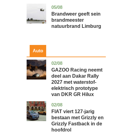
05/08
limburg
nieuws
Brandweer geeft sein
brandmeester
natuurbrand Limburg
Auto
02/08
auto
GAZOO Racing neemt
deel aan Dakar Rally
2027 met waterstof-
elektrisch prototype
van DKR GR Hilux
02/08
auto
FIAT viert 127-jarig
bestaan met Grizzly en
Grizzly Fastback in de
hoofdrol