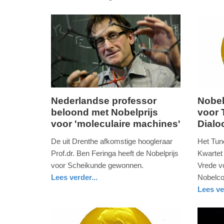
-
13:49
Update:
09-
04-
2025
09:10
Nederlandse professor
Nobel
beloond met Nobelprijs
voor 
woensdag,
vrijdag,
voor 'moleculaire machines'
Dialo
5.
9.
oktober
oktober
De uit Drenthe afkomstige hoogleraar
Het Tun
2016
2015
Prof.dr. Ben Feringa heeft de Nobelprijs
Kwartet 
-
-
voor Scheikunde gewonnen.
Vrede v
14:22
15:57
Lees verder...
Nobelco
wetenschap
groningen
Lees ve
Update:
Update:
buitenla
09-
09-
04-
04-