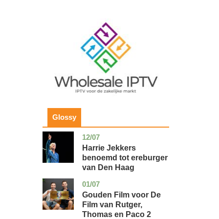
Image
Glossy
12/07
zuid-
glossy
holland
Harrie Jekkers
benoemd tot ereburger
van Den Haag
01/07
utrecht
glossy
Gouden Film voor De
Film van Rutger,
Thomas en Paco 2