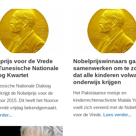
prijs voor de Vrede
Nobelprijswinnaars g
Tunesische Nationale
samenwerken om te z
vrijdag,
og Kwartet
dat alle kinderen volw
10.
onderwijs krijgen
oktober
esische Nationale Dialoog
2014
Het Pakistaanse meisje en
krijgt de Nobelprijs voor de
-
kinderrechtenactiviste Malala Y
oor 2015. Dit heeft het Noorse
22:05
voelt zich vereerd met de Nobel
mité vrijdag bekendgemaakt.
voor de Vrede.
Lees verder...
rder...
Update:
buitenland
nd
09-
04-