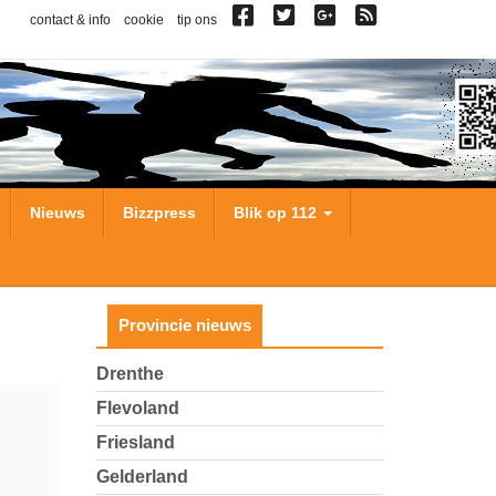
contact & info
cookie
tip ons
Nieuws
Bizzpress
Blik op 112
Provincie nieuws
Drenthe
Flevoland
Friesland
Gelderland