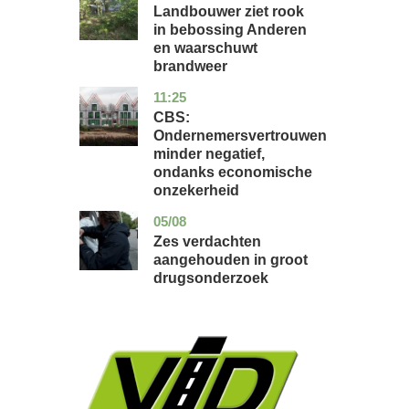
Landbouwer ziet rook
in bebossing Anderen
en waarschuwt
brandweer
11:25
zuid-
economie
holland
CBS:
Ondernemersvertrouwen
minder negatief,
ondanks economische
onzekerheid
05/08
zuid-
nieuws
holland
Zes verdachten
aangehouden in groot
drugsonderzoek