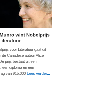
2025
09:10
 Munro wint Nobelprijs
Literatuur
ag,
prijs voor Literatuur gaat dit
ar de Canadese auteur Alice
e prijs bestaat uit een
e, een diploma en een
rag van 915.000
Lees verder...
nd